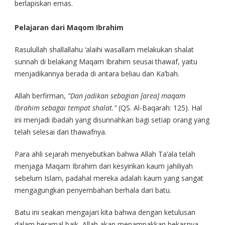
berlapiskan emas.
Pelajaran dari Maqom Ibrahim
Rasulullah shallallahu ‘alaihi wasallam melakukan shalat
sunnah di belakang Maqam Ibrahim seusai thawaf, yaitu
menjadikannya berada di antara beliau dan Ka’bah.
Allah berfirman,
“Dan jadikan sebagian [area] maqam
Ibrahim sebagai tempat shalat.”
(QS. Al-Baqarah: 125). Hal
ini menjadi ibadah yang disunnahkan bagi setiap orang yang
telah selesai dari thawafnya.
Para ahli sejarah menyebutkan bahwa Allah Ta’ala telah
menjaga Maqam Ibrahim dari kesyirikan kaum jahiliyah
sebelum Islam, padahal mereka adalah kaum yang sangat
mengagungkan penyembahan berhala dari batu.
Batu ini seakan mengajari kita bahwa dengan ketulusan
dalam beramal baik, Allah akan menampakkan bekasnya