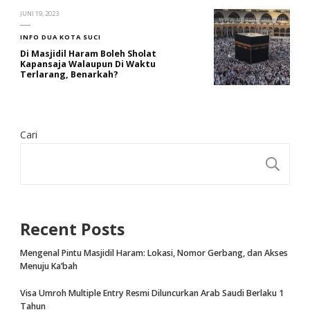
JUNI 19, 2023
INFO DUA KOTA SUCI
Di Masjidil Haram Boleh Sholat
Kapansaja Walaupun Di Waktu
Terlarang, Benarkah?
Cari
CA
Recent Posts
Mengenal Pintu Masjidil Haram: Lokasi, Nomor Gerbang, dan Akses
Menuju Ka’bah
Visa Umroh Multiple Entry Resmi Diluncurkan Arab Saudi Berlaku 1
Tahun