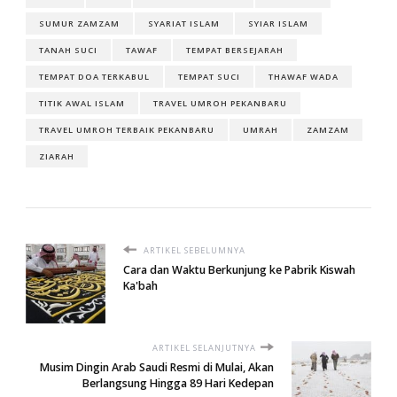
SUMUR ZAMZAM
SYARIAT ISLAM
SYIAR ISLAM
TANAH SUCI
TAWAF
TEMPAT BERSEJARAH
TEMPAT DOA TERKABUL
TEMPAT SUCI
THAWAF WADA
TITIK AWAL ISLAM
TRAVEL UMROH PEKANBARU
TRAVEL UMROH TERBAIK PEKANBARU
UMRAH
ZAMZAM
ZIARAH
ARTIKEL SEBELUMNYA
Cara dan Waktu Berkunjung ke Pabrik Kiswah
Ka'bah
ARTIKEL SELANJUTNYA
Musim Dingin Arab Saudi Resmi di Mulai, Akan
Berlangsung Hingga 89 Hari Kedepan