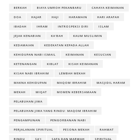
BERKAH
BIAYA UMROH PEKANBARU
CAHAYA KEIMANAN
DOA
HAJAR
HAJI
HARAMAIN
HARI ARAFAH
IBADAH
IHRAM
INTROSPEKSI DIRI
ISLAM
JEJAK KENABIAN
KA'BAH
KAUM MUSLIMIN
KEDAMAIAN
KEDEKATAN KEPADA ALLAH
KEHIDUPAN NABI ISMAIL
KEIMANAN
KESUCIAN
KETENANGAN
KIBLAT
KISAH KEIMANAN
KISAH NABI IBRAHIM
LEMBAH MEKAH
MAKNA KEHIDUPAN
MAQOM IBRAHIM
MASJIDIL HARAM
MEKAH
MIQAT
MOMEN KEBERSAMAAN
PELABUHAN JIWA
PELABUHAN JIWA YANG RINDU: MAQOM IBRAHIM
PENGAMPUNAN
PENGORBANAN NABI
PERJALANAN SPIRITUAL
PESONA MEKAH
RAHMAT
RINDU
SA'I
SAFA DAN MARWAH
SPIRITUAL