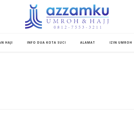
Azzamku Umroh d
UMROH LUXURY PEKANBARU
N HAJI
INFO DUA KOTA SUCI
ALAMAT
IZIN UMROH