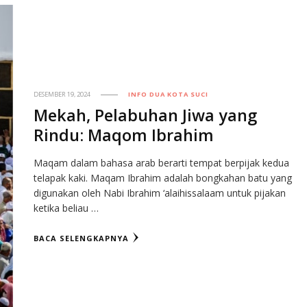
DESEMBER 19, 2024
INFO DUA KOTA SUCI
Mekah, Pelabuhan Jiwa yang
Rindu: Maqom Ibrahim
Maqam dalam bahasa arab berarti tempat berpijak kedua
telapak kaki. Maqam Ibrahim adalah bongkahan batu yang
digunakan oleh Nabi Ibrahim ‘alaihissalaam untuk pijakan
ketika beliau …
BACA SELENGKAPNYA