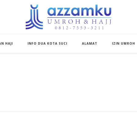
Azzamku Umroh d
UMROH LUXURY PEKANBARU
N HAJI
INFO DUA KOTA SUCI
ALAMAT
IZIN UMROH