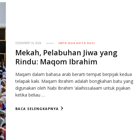
DESEMBER 19, 2024
INFO DUA KOTA SUCI
Mekah, Pelabuhan Jiwa yang
Rindu: Maqom Ibrahim
Maqam dalam bahasa arab berarti tempat berpijak kedua
telapak kaki. Maqam Ibrahim adalah bongkahan batu yang
digunakan oleh Nabi Ibrahim ‘alaihissalaam untuk pijakan
ketika beliau …
BACA SELENGKAPNYA