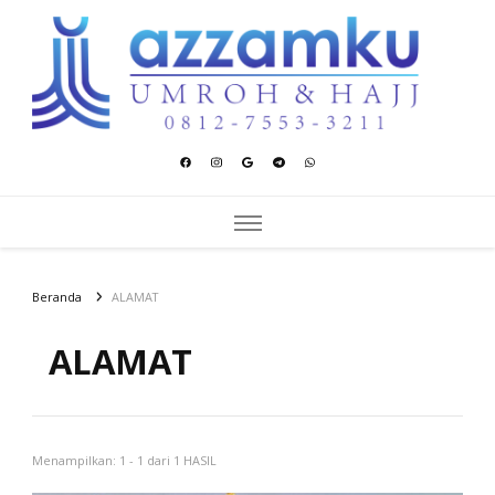
Azzamku Umroh dan Hajj
UMROH LUXURY PEKANBARU
Beranda
ALAMAT
ALAMAT
Menampilkan: 1 - 1 dari 1 HASIL