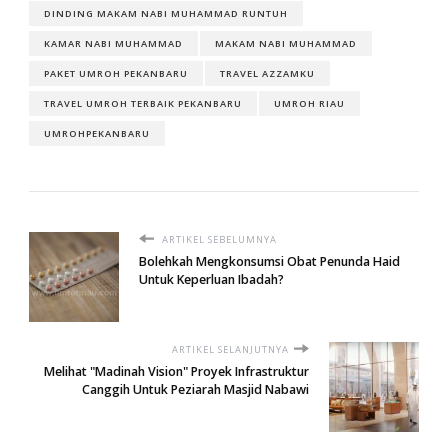
DINDING MAKAM NABI MUHAMMAD RUNTUH
KAMAR NABI MUHAMMAD
MAKAM NABI MUHAMMAD
PAKET UMROH PEKANBARU
TRAVEL AZZAMKU
TRAVEL UMROH TERBAIK PEKANBARU
UMROH RIAU
UMROHPEKANBARU
ARTIKEL SEBELUMNYA
Bolehkah Mengkonsumsi Obat Penunda Haid
Untuk Keperluan Ibadah?
ARTIKEL SELANJUTNYA
Melihat "Madinah Vision" Proyek Infrastruktur
Canggih Untuk Peziarah Masjid Nabawi