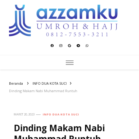
Azzamku Umroh dan Hajj
UMROH LUXURY PEKANBARU
Beranda
INFO DUA KOTA SUCI
Dinding Makam Nabi Muhammad Runtuh
MARET 20, 2023
INFO DUA KOTA SUCI
Dinding Makam Nabi
Muhammad Runtuh