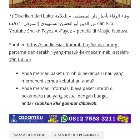
*) Disarikan dari buku: وفاء الوفاء بأخبار دار المصطفى – للعلامة
نور الدين أبو الحسن السمهودي (المتوفى: ٩١١هـ) dan Klip
Youtube Sheikh Fayez Al-Fayez – peneliti di Masjid Nabawi.
Sumber:
https://saudinesia.id/umrah-haji/ini-dia-orang-
pertama-dan-terakhir-yang-masuk-ke-makam-nabi-setelah-
790-tahun/
Anda mencari paket umroh di pekanbaru riau yang
memenuhi semua kebutuhan anda?
Anda mencari informasi biaya paket umroh di
pekanbaru riau yang sesuai dengan budget
anda?
silahkan klik gambar dibawah
.
AZZAMKU UMROH
BIAYA UMROH PEKANBARU