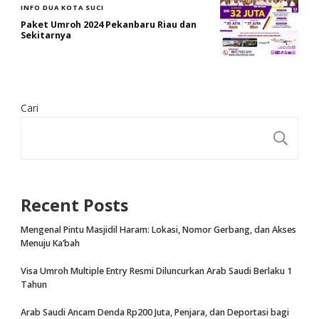
INFO DUA KOTA SUCI
Paket Umroh 2024 Pekanbaru Riau dan
Sekitarnya
Cari
CA
Recent Posts
Mengenal Pintu Masjidil Haram: Lokasi, Nomor Gerbang, dan Akses
Menuju Ka’bah
Visa Umroh Multiple Entry Resmi Diluncurkan Arab Saudi Berlaku 1
Tahun
Arab Saudi Ancam Denda Rp200 Juta, Penjara, dan Deportasi bagi