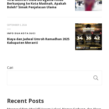
Berkunjung ke Kota Madinah, Apakah
Boleh? Simak Penjelasan Ulama
SEPTEMBER 5, 2024
INFO DUA KOTA SUCI
Biaya dan Jadwal Umroh Ramadhan 2025
Kabupaten Meranti
Cari
CA
Recent Posts