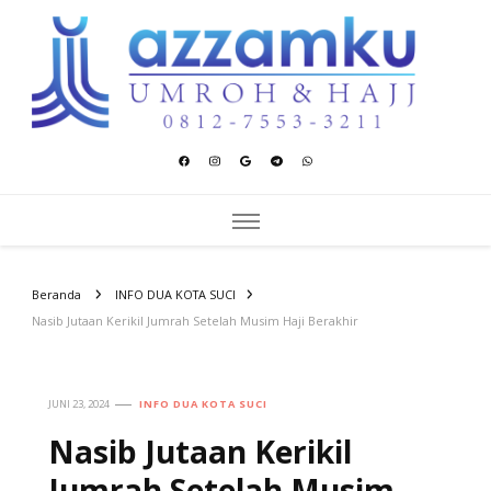
Azzamku Umroh dan Hajj
UMROH LUXURY PEKANBARU
Beranda
INFO DUA KOTA SUCI
Nasib Jutaan Kerikil Jumrah Setelah Musim Haji Berakhir
JUNI 23, 2024
INFO DUA KOTA SUCI
Nasib Jutaan Kerikil
Jumrah Setelah Musim