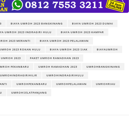
3
BIAYA UMROH 2023 BANGKINANG
BIAYA UMROH 2023 DUMAI
AYA UMROH 2023 INDRAGIRI HULU
BIAYA UMROH 2023 KAMPAR
MROH 2023 MERANTI
BIAYA UMROH 2023 PELALAWAN
 UMROH 2023 ROKAN HULU
BIAYA UMROH 2023 SIAK
BIAYAUMROH
 UMROH 2023
PAKET UMROH RAMADHAN 2023
UMROH PEKANBARU
UMROH RAMADHAN 2023
UMROHBANGKINANG
UMROHINDRAGIRIHILIR
UMROHINDRAGIRIHULU
ANTI
UMROHPEKANBARU
UMROHPELALAWAN
UMROHRIAU
U
UMROHSELATPANJANG