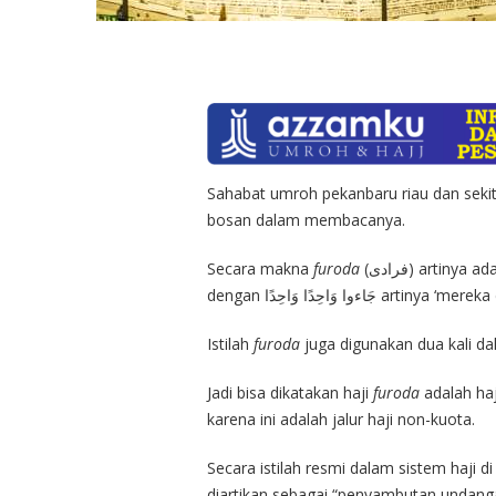
Sahabat umroh pekanbaru riau dan seki
bosan dalam membacanya.
Secara makna
furoda
(فرادى) artinya adalah ‘sendiri’. Jika dikatakan جَاءوا فُرَادَى maka secara makna sama
dengan َاءوا وَاحِدًا وَاحِدًا
Istilah
furoda
juga digunakan dua kali da
Jadi bisa dikatakan haji
furoda
adalah ha
karena ini adalah jalur haji non-kuota.
Secara istilah resmi dalam sistem haji d
diartikan sebagai “penyambutan undangan