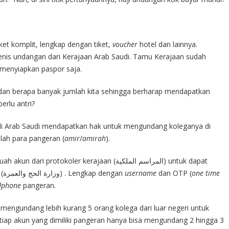
et komplit, lengkap dengan tiket,
voucher
hotel dan lainnya.
enis undangan dari Kerajaan Arab Saudi. Tamu Kerajaan sudah
lu menyiapkan paspor saja.
dan berapa banyak jumlah kita sehingga berharap mendapatkan
erlu antri?
di Arab Saudi mendapatkan hak untuk mengundang koleganya di
alah para pangeran (
amir
/
amirah
).
tokoler kerajaan (المراسم الملكية) untuk dapat
mengakses website di Kementerian Haji (وزارة الحج والعمرة) . Lengkap dengan
username
dan OTP (
one time
dphone
pangeran.
mengundang lebih kurang 5 orang kolega dari luar negeri untuk
etiap akun yang dimiliki pangeran hanya bisa mengundang 2 hingga 3