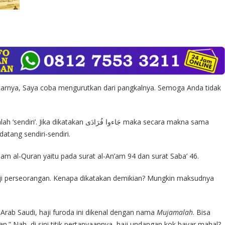
tarnya, Saya coba mengurutkan dari pangkalnya. Semoga Anda tidak
ج artinya ‘mereka datang sendiri-sendiri.
lam al-Quran yaitu pada surat al-An’am 94 dan surat Saba’ 46.
ji perseorangan. Kenapa dikatakan demikian? Mungkin maksudnya
i Arab Saudi, haji furoda ini dikenal dengan nama
Mujamalah
. Bisa
.” Nah, di sini titik pertanyaannya, haji undangan kok bayar mahal?