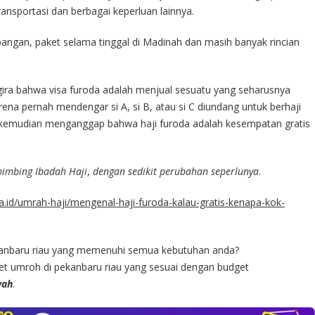
ransportasi dan berbagai keperluan lainnya.
angan, paket selama tinggal di Madinah dan masih banyak rincian
gira bahwa visa furoda adalah menjual sesuatu yang seharusnya
karena pernah mendengar si A, si B, atau si C diundang untuk berhaji
i, kemudian menganggap bahwa haji furoda adalah kesempatan gratis
mbimbing Ibadah Haji
,
dengan sedikit perubahan seperlunya
.
ia.id/umrah-haji/mengenal-haji-furoda-kalau-gratis-kenapa-kok-
kanbaru riau yang memenuhi semua kebutuhan anda?
et umroh di pekanbaru riau yang sesuai dengan budget
wah
.