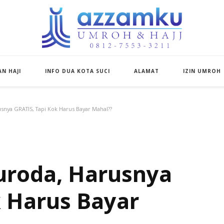
Azzamku Umroh d
UMROH LUXURY PEKANBARU
N HAJI
INFO DUA KOTA SUCI
ALAMAT
IZIN UMROH
snya GRATIS, Tapi Kok Harus Bayar Mahal??
uroda, Harusnya
k Harus Bayar