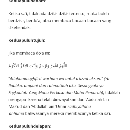
Keduapuluhenam
:
Ketika sa’i, tidak ada dzikir-dzikir tertentu, maka boleh
berdzikir, berdo’a, atau membaca bacaan-bacaan yang
dikehendaki.
Keduapuluhtujuh
:
Jika membaca do’a ini:
اللَّهُمَّ اغْفِرْ وَارْحَمْ وَأَنْتَ الأَعَزُّ الأَكْرَمُ
“
Allahummaghfirli warham wa antal a’azzul akrom” (Ya
Rabbku, ampuni dan rahmatilah aku.
Sesungguhnya
Engkaulah Yang Maha Perkasa dan Maha Pemurah
)
, tidaklah
mengapa karena telah diriwayatkan dari ‘Abdullah bin
Mas’ud dan ‘Abdullah bin ‘Umar
radhiyallahu
‘anhuma
bahwasanya mereka membacanya ketika sa’i.
Keduapuluhdelapan
: