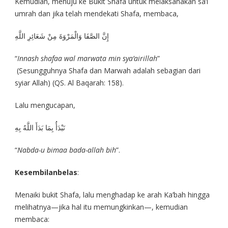
Kemudian, menuju ke Bukit Shafa untuk melaksanakan sa’i
umrah dan jika telah mendekati Shafa, membaca,
إِنَّ الصَّفَا وَالْمَرْوَةَ مِنْ شَعَائِرِ اللَّهِ
“
Innash shafaa wal marwata min sya’airillah
”
(Sesungguhnya Shafa dan Marwah adalah sebagian dari
syiar Allah) (QS. Al Baqarah: 158).
Lalu mengucapan,
نَبْدَأُ بِمَا بَدَأَ اللَّهُ بِهِ
“
Nabda-u bimaa bada-allah bih
”.
Kesembilanbelas
:
Menaiki bukit Shafa, lalu menghadap ke arah Ka’bah hingga
melihatnya—jika hal itu memungkinkan—, kemudian
membaca: