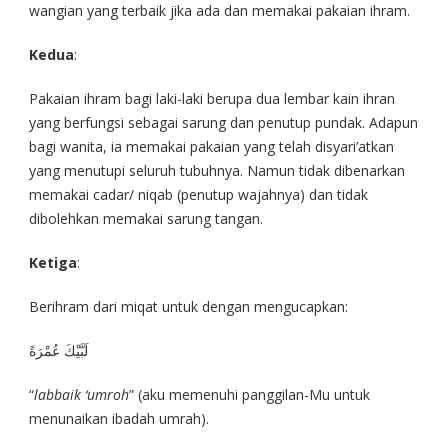
wangian yang terbaik jika ada dan memakai pakaian ihram.
Kedua
:
Pakaian ihram bagi laki-laki berupa dua lembar kain ihran
yang berfungsi sebagai sarung dan penutup pundak. Adapun
bagi wanita, ia memakai pakaian yang telah disyari’atkan
yang menutupi seluruh tubuhnya. Namun tidak dibenarkan
memakai cadar/ niqab (penutup wajahnya) dan tidak
dibolehkan memakai sarung tangan.
Ketiga
:
Berihram dari miqat untuk dengan mengucapkan:
لَبَّيْكَ عُمْرَةً
“
labbaik ‘umroh
” (aku memenuhi panggilan-Mu untuk
menunaikan ibadah umrah).