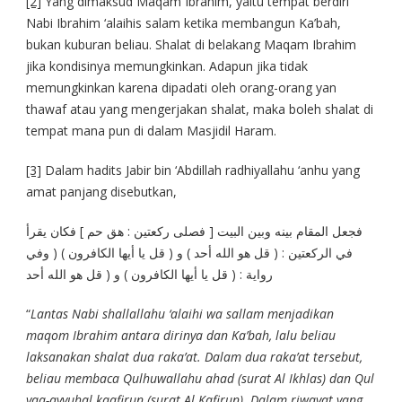
[2]
Yang dimaksud Maqam Ibrahim, yaitu tempat berdiri
Nabi Ibrahim ‘alaihis salam ketika membangun Ka’bah,
bukan kuburan beliau. Shalat di belakang Maqam Ibrahim
jika kondisinya memungkinkan. Adapun jika tidak
memungkinkan karena dipadati oleh orang-orang yan
thawaf atau yang mengerjakan shalat, maka boleh shalat di
tempat mana pun di dalam Masjidil Haram.
[3]
Dalam hadits Jabir bin ‘Abdillah radhiyallahu ‘anhu yang
amat panjang disebutkan,
فجعل المقام بينه وبين البيت [ فصلى ركعتين : هق حم ] فكان يقرأ
في الركعتين : ( قل هو الله أحد ) و ( قل يا أيها الكافرون ) ( وفي
رواية : ( قل يا أيها الكافرون ) و ( قل هو الله أحد
“
Lantas Nabi shallallahu ‘alaihi wa sallam menjadikan
maqom Ibrahim antara dirinya dan Ka’bah, lalu beliau
laksanakan shalat dua raka’at. Dalam dua raka’at tersebut,
beliau membaca Qulhuwallahu ahad (surat Al Ikhlas) dan Qul
yaa-ayyuhal kaafirun (surat Al Kafirun). Dalam riwayat yang