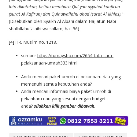
lain dikatakan, beliau membaca Qul yaa-ayyuhal kaafirun
(surat Al Kafirun) dan Qulhuwallahu ahad (surat Al Ikhlas).
”
(Disebutkan oleh Syaikh Al Albani dalam Hajjatun Nabi
shallallahu ‘alaihi wa sallam, hal. 56)
[4]
HR. Muslim no. 1218.
sumber
https://rumaysho.com/2654-tata-cara-
pelaksanaan-umrah333.html
Anda mencari paket umroh di pekanbaru riau yang
memenuhi semua kebutuhan anda?
Anda mencari informasi biaya paket umroh di
pekanbaru riau yang sesuai dengan budget
anda?
silahkan klik gambar dibawah
.
BIAYA UMROH 2023 BANGKINANG
BIAYA UMROH 2023 DUMAI