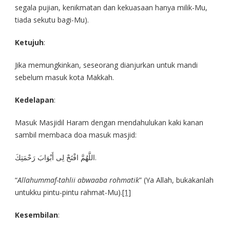
segala pujian, kenikmatan dan kekuasaan hanya milik-Mu,
tiada sekutu bagi-Mu).
Ketujuh
:
Jika memungkinkan, seseorang dianjurkan untuk mandi
sebelum masuk kota Makkah.
Kedelapan
:
Masuk Masjidil Haram dengan mendahulukan kaki kanan
sambil membaca doa masuk masjid:
اللَّهُمَّ افْتَحْ لِى أَبْوَابَ رَحْمَتِكَ.
“
Allahummaf-tahlii abwaaba rohmatik
” (Ya Allah, bukakanlah
untukku pintu-pintu rahmat-Mu).
[1]
Kesembilan
: