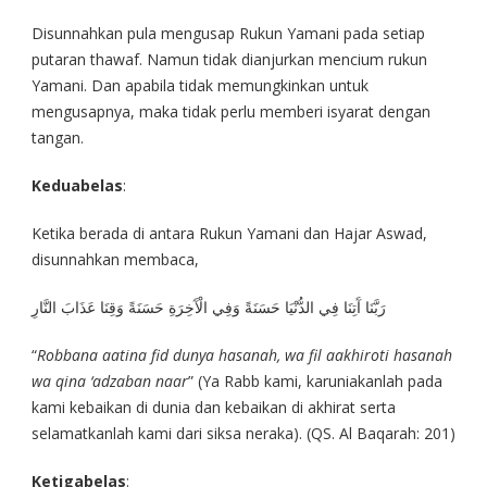
Disunnahkan pula mengusap Rukun Yamani pada setiap
putaran thawaf. Namun tidak dianjurkan mencium rukun
Yamani. Dan apabila tidak memungkinkan untuk
mengusapnya, maka tidak perlu memberi isyarat dengan
tangan.
Keduabelas
:
Ketika berada di antara Rukun Yamani dan Hajar Aswad,
disunnahkan membaca,
رَبَّنَا آَتِنَا فِي الدُّنْيَا حَسَنَةً وَفِي الْآَخِرَةِ حَسَنَةً وَقِنَا عَذَابَ النَّارِ
“
Robbana aatina fid dunya hasanah, wa fil aakhiroti hasanah
wa qina ‘adzaban naar
” (Ya Rabb kami, karuniakanlah pada
kami kebaikan di dunia dan kebaikan di akhirat serta
selamatkanlah kami dari siksa neraka). (QS. Al Baqarah: 201)
Ketigabelas
: