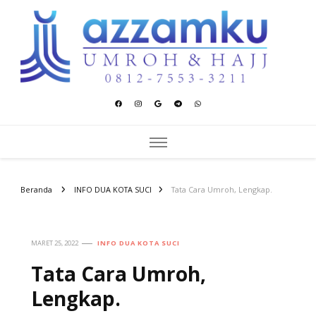
Azzamku Umroh dan Hajj
UMROH LUXURY PEKANBARU
Beranda
INFO DUA KOTA SUCI
Tata Cara Umroh, Lengkap.
MARET 25, 2022
INFO DUA KOTA SUCI
Tata Cara Umroh,
Lengkap.