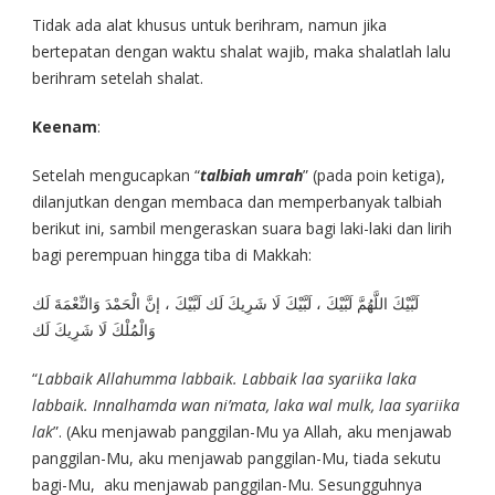
Tidak ada alat khusus untuk berihram, namun jika
bertepatan dengan waktu shalat wajib, maka shalatlah lalu
berihram setelah shalat.
Keenam
:
Setelah mengucapkan “
talbiah umrah
” (pada poin ketiga),
dilanjutkan dengan membaca dan memperbanyak talbiah
berikut ini, sambil mengeraskan suara bagi laki-laki dan lirih
bagi perempuan hingga tiba di Makkah:
لَبَّيْكَ اللَّهُمَّ لَبَّيْكَ ، لَبَّيْكَ لَا شَرِيكَ لَك لَبَّيْكَ ، إنَّ الْحَمْدَ وَالنِّعْمَةَ لَك
وَالْمُلْكَ لَا شَرِيكَ لَك
“
Labbaik Allahumma labbaik. Labbaik laa syariika laka
labbaik. Innalhamda wan ni’mata, laka wal mulk, laa syariika
lak
”. (Aku menjawab panggilan-Mu ya Allah, aku menjawab
panggilan-Mu, aku menjawab panggilan-Mu, tiada sekutu
bagi-Mu, aku menjawab panggilan-Mu. Sesungguhnya