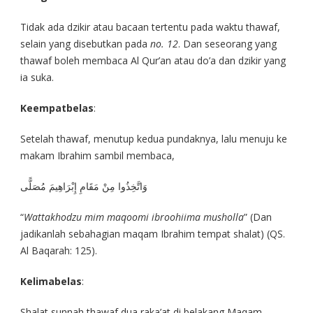
Tidak ada dzikir atau bacaan tertentu pada waktu thawaf,
selain yang disebutkan pada
no. 12
. Dan seseorang yang
thawaf boleh membaca Al Qur’an atau do’a dan dzikir yang
ia suka.
Keempatbelas
:
Setelah thawaf, menutup kedua pundaknya, lalu menuju ke
makam Ibrahim sambil membaca,
وَاتَّخِذُوا مِنْ مَقَامِ إِبْرَاهِيمَ مُصَلًّى
“
Wattakhodzu mim maqoomi ibroohiima musholla
” (Dan
jadikanlah sebahagian maqam Ibrahim tempat shalat) (QS.
Al Baqarah: 125).
Kelimabelas
:
Shalat sunnah thawaf dua raka’at di belakang Maqam