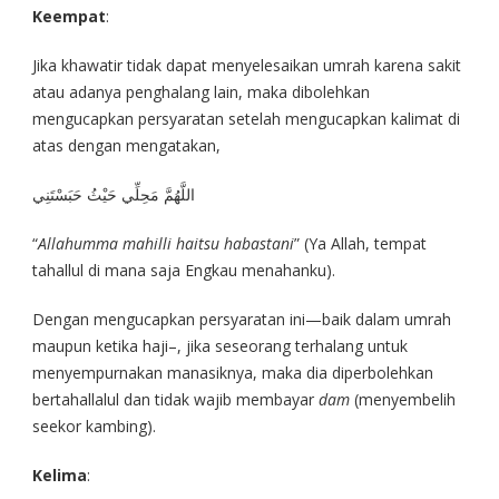
Keempat
:
Jika khawatir tidak dapat menyelesaikan umrah karena sakit
atau adanya penghalang lain, maka dibolehkan
mengucapkan persyaratan setelah mengucapkan kalimat di
atas dengan mengatakan,
اللَّهُمَّ مَحِلِّي حَيْثُ حَبَسْتَنِي
“
Allahumma mahilli haitsu habastani
” (Ya Allah, tempat
tahallul di mana saja Engkau menahanku).
Dengan mengucapkan persyaratan ini—baik dalam umrah
maupun ketika haji–, jika seseorang terhalang untuk
menyempurnakan manasiknya, maka dia diperbolehkan
bertahallalul dan tidak wajib membayar
dam
(menyembelih
seekor kambing).
Kelima
: