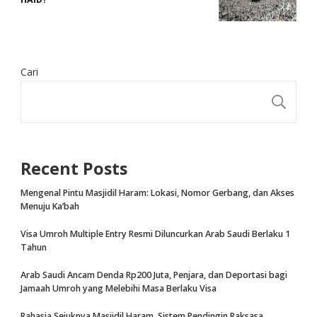
Cari
CA
Recent Posts
Mengenal Pintu Masjidil Haram: Lokasi, Nomor Gerbang, dan Akses
Menuju Ka’bah
Visa Umroh Multiple Entry Resmi Diluncurkan Arab Saudi Berlaku 1
Tahun
Arab Saudi Ancam Denda Rp200 Juta, Penjara, dan Deportasi bagi
Jamaah Umroh yang Melebihi Masa Berlaku Visa
Rahasia Sejuknya Masjidil Haram, Sistem Pendingin Raksasa