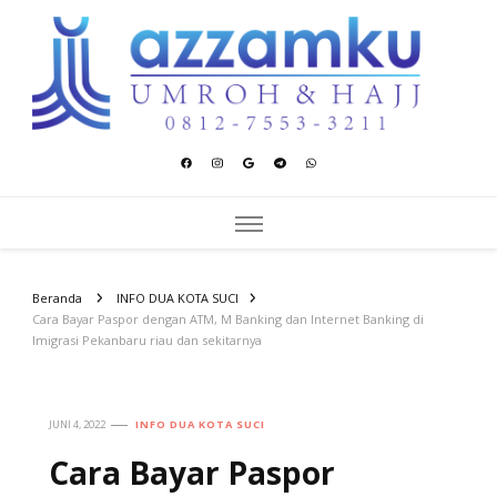
Azzamku Umroh dan Hajj
UMROH LUXURY PEKANBARU
Beranda
INFO DUA KOTA SUCI
Cara Bayar Paspor dengan ATM, M Banking dan Internet Banking di
Imigrasi Pekanbaru riau dan sekitarnya
JUNI 4, 2022
INFO DUA KOTA SUCI
Cara Bayar Paspor