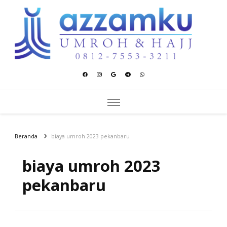
Azzamku Umroh dan Hajj
UMROH LUXURY PEKANBARU
Beranda
biaya umroh 2023 pekanbaru
biaya umroh 2023
pekanbaru