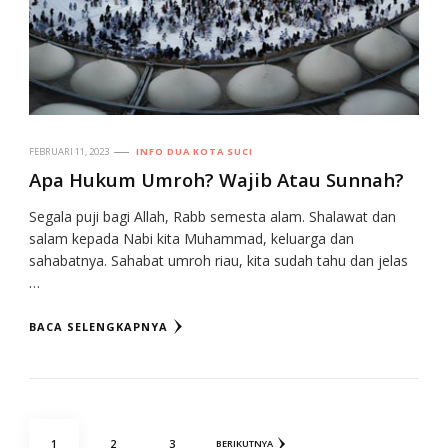
FEBRUARI 11, 2023
INFO DUA KOTA SUCI
Apa Hukum Umroh? Wajib Atau Sunnah?
Segala puji bagi Allah, Rabb semesta alam. Shalawat dan
salam kepada Nabi kita Muhammad, keluarga dan
sahabatnya. Sahabat umroh riau, kita sudah tahu dan jelas
…
BACA SELENGKAPNYA
Paginasi
HALAMAN
HALAMAN
HALAMAN
1
2
3
BERIKUTNYA