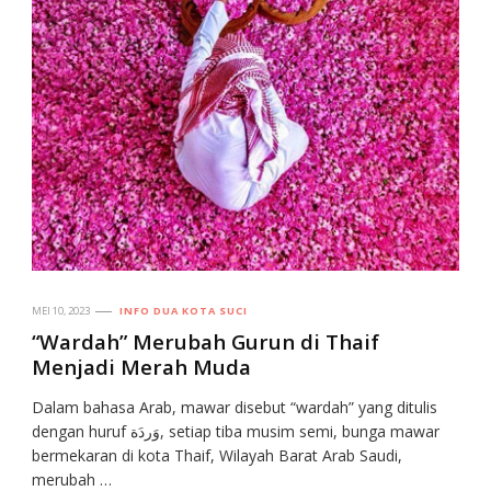
MEI 10, 2023
INFO DUA KOTA SUCI
“Wardah” Merubah Gurun di Thaif
Menjadi Merah Muda
Dalam bahasa Arab, mawar disebut “wardah” yang ditulis
dengan huruf ﻭَﺭﺩَﺓ, setiap tiba musim semi, bunga mawar
bermekaran di kota Thaif, Wilayah Barat Arab Saudi,
merubah …