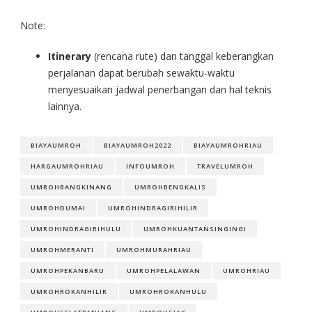
Note:
Itinerary
(rencana rute) dan tanggal keberangkan
perjalanan dapat berubah sewaktu-waktu
menyesuaikan jadwal penerbangan dan hal teknis
lainnya.
BIAYAUMROH
BIAYAUMROH2022
BIAYAUMROHRIAU
HARGAUMROHRIAU
INFOUMROH
TRAVELUMROH
UMROHBANGKINANG
UMROHBENGKALIS
UMROHDUMAI
UMROHINDRAGIRIHILIR
UMROHINDRAGIRIHULU
UMROHKUANTANSINGINGI
UMROHMERANTI
UMROHMURAHRIAU
UMROHPEKANBARU
UMROHPELALAWAN
UMROHRIAU
UMROHROKANHILIR
UMROHROKANHULU