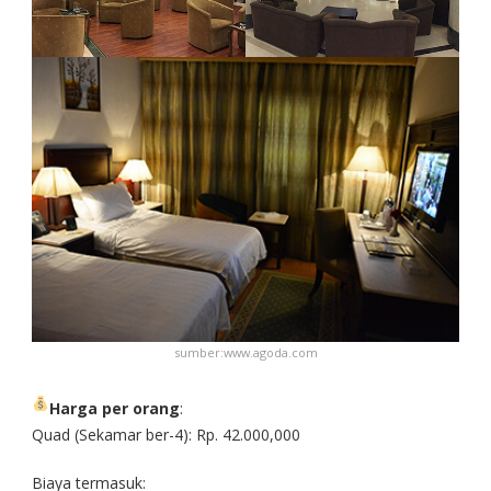
sumber:www.agoda.com
Harga per orang
:
Quad (Sekamar ber-4): Rp. 42.000,000
Biaya termasuk: