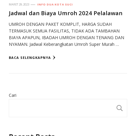
MARET 29, 2023
INFO DUA KOTA SUCI
Jadwal dan Biaya Umroh 2024 Pelalawan
UMROH DENGAN PAKET KOMPLIT, HARGA SUDAH
TERMASUK SEMUA FASILITAS, TIDAK ADA TAMBAHAN
BIAYA APAPUN, IBADAH UMROH DENGAN TENANG DAN
NYAMAN. Jadwal Keberangkatan Umroh Super Murah …
BACA SELENGKAPNYA
Cari
CA