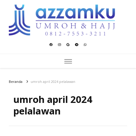
Azzamku Umroh dan Hajj
UMROH LUXURY PEKANBARU
Beranda
umroh april 2024 pelalawan
umroh april 2024
pelalawan