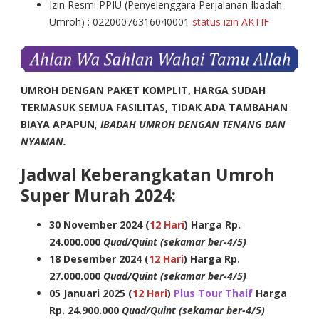
Izin Resmi PPIU (Penyelenggara Perjalanan Ibadah
Umroh) : 02200076316040001
status izin AKTIF
UMROH DENGAN PAKET KOMPLIT, HARGA SUDAH
TERMASUK SEMUA FASILITAS, TIDAK ADA TAMBAHAN
BIAYA APAPUN
,
IBADAH UMROH DENGAN TENANG DAN
NYAMAN.
Jadwal Keberangkatan Umroh
Super Murah 2024:
30 November 2024 (
12 Hari
)
Harga Rp.
24.000.000
Quad/Quint (sekamar ber-4/5)
18 Desember 2024 (
12 Hari
) Harga Rp.
27.000.000
Quad/Quint (sekamar ber-4/5)
05 Januari 2025 (
12 Hari
)
Plus Tour Thaif
Harga
Rp. 24.900.000
Quad/Quint (sekamar ber-4/5)