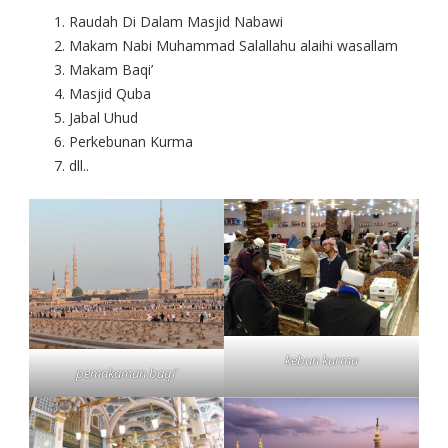
Raudah Di Dalam Masjid Nabawi
Makam Nabi Muhammad Salallahu alaihi wasallam
Makam Baqi’
Masjid Quba
Jabal Uhud
Perkebunan Kurma
dll..
kebun kurma
pemakaman baqi’