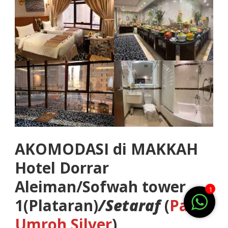
AKOMODASI di MAKKAH
Hotel Dorrar
Aleiman/Sofwah tower
1
1(Plataran)
/Setaraf
(
Paket
Umroh Silver
)