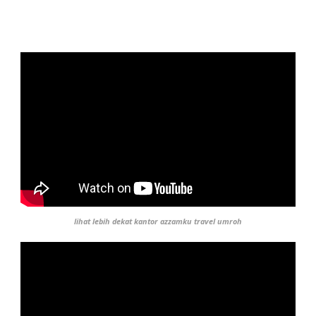
lihat lebih dekat kantor azzamku travel umroh