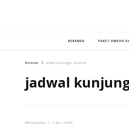
BERANDA
PAKET UMROH DA
Beranda
jadwal kunjungan raudhoh
jadwal kunjun
Menampilkan: 1 - 1 dari 1 HASIL