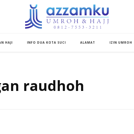
Azzamku Umroh d
UMROH LUXURY PEKANBARU
N HAJI
INFO DUA KOTA SUCI
ALAMAT
IZIN UMROH
gan raudhoh