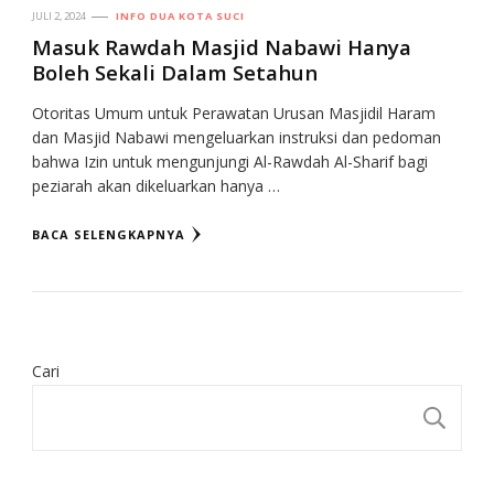
JULI 2, 2024
INFO DUA KOTA SUCI
Masuk Rawdah Masjid Nabawi Hanya
Boleh Sekali Dalam Setahun
Otoritas Umum untuk Perawatan Urusan Masjidil Haram
dan Masjid Nabawi mengeluarkan instruksi dan pedoman
bahwa Izin untuk mengunjungi Al-Rawdah Al-Sharif bagi
peziarah akan dikeluarkan hanya …
BACA SELENGKAPNYA
Cari
CA