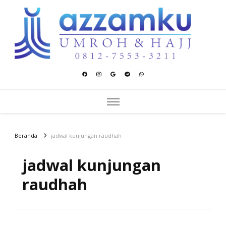
Azzamku Umroh dan Hajj
UMROH LUXURY PEKANBARU
Beranda
jadwal kunjungan raudhah
jadwal kunjungan
raudhah