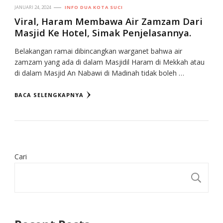
JANUARI 24, 2024
INFO DUA KOTA SUCI
Viral, Haram Membawa Air Zamzam Dari
Masjid Ke Hotel, Simak Penjelasannya.
Belakangan ramai dibincangkan warganet bahwa air
zamzam yang ada di dalam Masjidil Haram di Mekkah atau
di dalam Masjid An Nabawi di Madinah tidak boleh …
BACA SELENGKAPNYA
Cari
CA