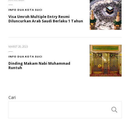
INFO DUA KOTA SUCI
Visa Umroh Multiple Entry Resmi
Diluncurkan Arab Saudi Berlaku 1 Tahun
MARET 20, 2023
INFO DUA KOTA SUCI
Dinding Makam Nabi Muhammad
Runtuh
Cari
CA