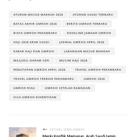
ATURAN MASUK MAKKAH 2026
ATURAN SAUDI TERBARU
BATAS AKHIR UMROH 2026
BERITA UMROH TERBARU
BIAYA UMROH PEKANBARU
DEADLINE JAMAAH UMROH
HAJI 2026 ARAB SAUDI
JADWAL UMROH APRIL 2026
KABAR HAJI DAN UMROH
LARANGAN MASUK MAKKAH
MASJIDIL HARAM SEPI
MUSIM HAJI 2026
PENUTUPAN UMROH APRIL 2026
TRAVEL UMROH PEKANBARU
TRAVEL UMROH TERBAIK PEKANBARU
UMROH 2026
UMROH RIAU
UMROH SETELAH RAMADAN
VISA UMROH DIHENTIKAN
ARTIKEL SEBELUMNYA
Meski Konflik Memanas, Arab Saudi Jamin