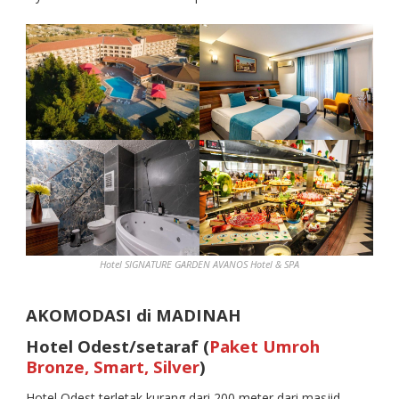
Hotel SIGNATURE GARDEN AVANOS Hotel & SPA
AKOMODASI di MADINAH
Hotel Odest/setaraf (
Paket Umroh
Bronze, Smart, Silver
)
Hotel Odest terletak kurang dari 200 meter dari masjid