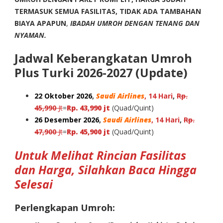
TERMASUK SEMUA FASILITAS, TIDAK ADA TAMBAHAN
BIAYA APAPUN
,
IBADAH UMROH DENGAN TENANG DAN
NYAMAN.
Jadwal Keberangkatan Umroh
Plus Turki 2026-2027 (Update)
22 Oktober 2026
,
Saudi Airlines
, 14 Hari
,
Rp.
45,990
Jt
=
Rp. 43,990 jt
(Quad/Quint)
26 Desember 2026
,
Saudi Airlines
, 14 Hari
,
Rp.
47,900
Jt
=
Rp. 45,900 jt
(Quad/Quint)
Untuk Melihat Rincian Fasilitas
dan Harga, Silahkan Baca Hingga
Selesai
Perlengkapan Umroh: