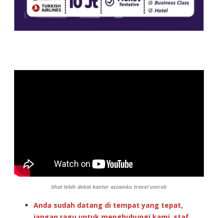
lihat lebih dekat kantor azzamku travel umroh
Anda sudah datang di tempat yang tepat,
jangan ragu untuk menghubungi kami, staf