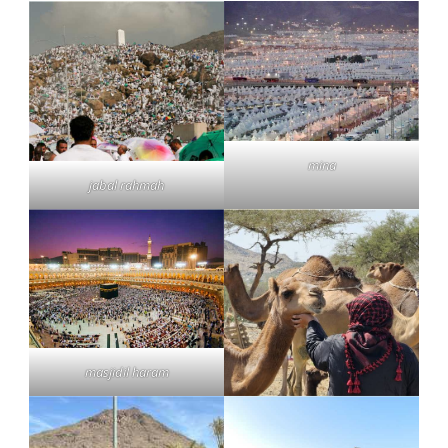
mina
jabal rahmah
masjidil haram