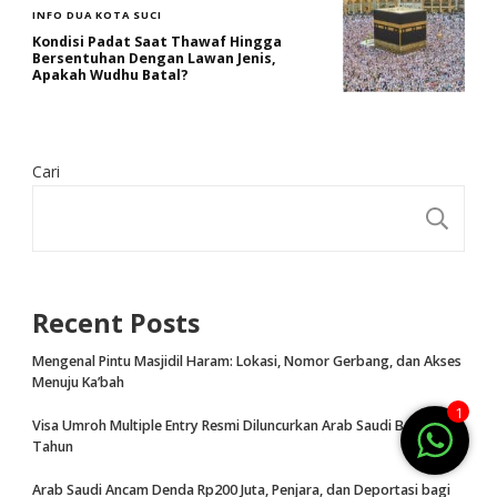
INFO DUA KOTA SUCI
Kondisi Padat Saat Thawaf Hingga
Bersentuhan Dengan Lawan Jenis,
Apakah Wudhu Batal?
Cari
CA
Recent Posts
Mengenal Pintu Masjidil Haram: Lokasi, Nomor Gerbang, dan Akses
Menuju Ka’bah
1
Visa Umroh Multiple Entry Resmi Diluncurkan Arab Saudi Berlaku 1
Tahun
Arab Saudi Ancam Denda Rp200 Juta, Penjara, dan Deportasi bagi