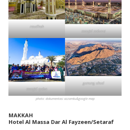
raudhoh
masjid nabawi
gunung uhud
masjid quba
photo: dokumentasi azzamku&google map
MAKKAH
Hotel Al Massa Dar Al Fayzeen/Setaraf