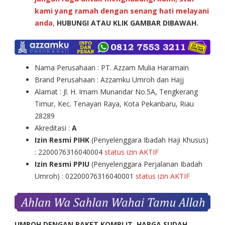
kami yang ramah dengan senang hati melayani
anda
,
HUBUNGI ATAU KLIK GAMBAR DIBAWAH.
Nama Perusahaan : PT. Azzam Mulia Haramain
Brand Perusahaan : Azzamku Umroh dan Hajj
Alamat : Jl. H. Imam Munandar No.5A, Tengkerang
Timur, Kec. Tenayan Raya, Kota Pekanbaru, Riau
28289
Akreditasi :
A
Izin Resmi PIHK
(Penyelenggara Ibadah Haji Khusus)
: 2200076316040004
status izin AKTIF
Izin Resmi PPIU
(Penyelenggara Perjalanan Ibadah
Umroh) : 02200076316040001
status izin AKTIF
UMROH DENGAN PAKET KOMPLIT, HARGA SUDAH