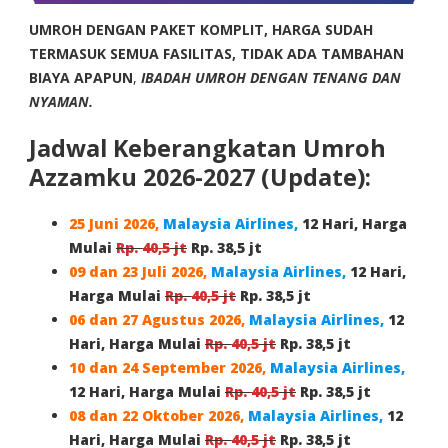
UMROH DENGAN PAKET KOMPLIT, HARGA SUDAH
TERMASUK SEMUA FASILITAS, TIDAK ADA TAMBAHAN
BIAYA APAPUN
,
IBADAH UMROH DENGAN TENANG DAN
NYAMAN.
Jadwal Keberangkatan Umroh
Azzamku 2026-2027 (Update):
25 Juni 2026,
Malaysia Airlines,
12 Hari, Harga
Mulai
Rp.
40,5
jt
Rp. 38,5 jt
09 dan 23 Juli 2026,
Malaysia Airlines,
12 Hari,
Harga Mulai
Rp.
40,5
jt
Rp. 38,5 jt
06 dan 27 Agustus 2026
,
Malaysia Airlines,
12
Hari, Harga Mulai
Rp.
40,5
jt
Rp. 38,5 jt
10 dan 24 September 2026
,
Malaysia Airlines,
12 Hari, Harga Mulai
Rp.
40,5
jt
Rp. 38,5 jt
08 dan 22 Oktober 2026,
Malaysia Airlines,
12
Hari, Harga Mulai
Rp.
40,5
jt
Rp. 38,5 jt