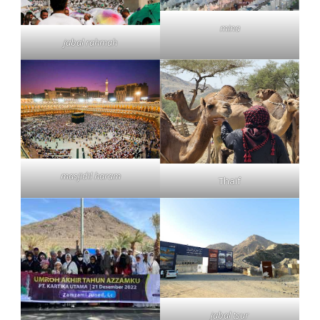
mina
jabal rahmah
masjidil haram
Thaif
jabal tsur