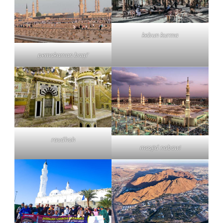
kebun kurma
pemakaman baqi’
raudhoh
masjid nabawi