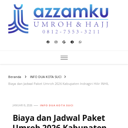
Azzamku Umroh dan Hajj
UMROH LUXURY PEKANBARU
Beranda
INFO DUA KOTA SUCI
Biaya dan Jadwal Paket Umroh 2026 Kabupaten Indragiri Hilir INHIL
JANUARI 8, 2026
INFO DUA KOTA SUCI
Biaya dan Jadwal Paket
Umroh 2026 Kabupaten