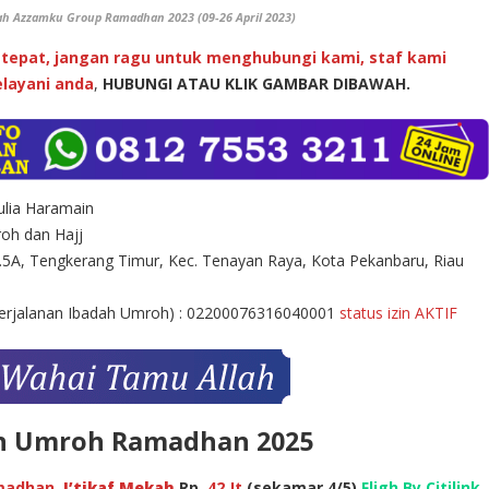
ah Azzamku Group Ramadhan 2023 (09-26 April 2023)
tepat, jangan ragu untuk menghubungi kami, staf kami
layani anda
,
HUBUNGI ATAU KLIK GAMBAR DIBAWAH.
lia Haramain
oh dan Hajj
.5A, Tengkerang Timur, Kec. Tenayan Raya, Kota Pekanbaru, Riau
Perjalanan Ibadah Umroh) : 02200076316040001
status izin AKTIF
n Umroh Ramadhan 2025
madhan,
I’tikaf Mekah
Rp.
42 Jt
(sekamar 4/5)
Fligh By Citilink
,