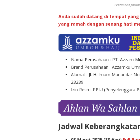
Testimoni Jama
Anda sudah datang di tempat yang 
yang ramah dengan senang hati me
Nama Perusahaan : PT. Azzam Mu
Brand Perusahaan : Azzamku Umr
Alamat : Jl. H. Imam Munandar No
28289
Izin Resmi PPIU (Penyelenggara 
Jadwal Keberangkata
03 Maret 2025
(33 Hari)
Full Ra