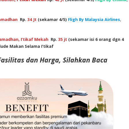
amadhan
Rp.
34 Jt
(sekamar 4/5)
Fligh By Malaysia Airlines
,
amadhan, I’tikaf Mekah
Rp.
35 jt
(sekamar isi 6 orang dgn 4
lude Makan Selama I’tikaf
asilitas dan Harga, Silahkan Baca