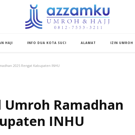
Azzamku Umroh d
UMROH LUXURY PEKANBARU
N HAJI
INFO DUA KOTA SUCI
ALAMAT
IZIN UMROH
amadhan 2025 Rengat Kabupaten INHU
al Umroh Ramadhan
bupaten INHU