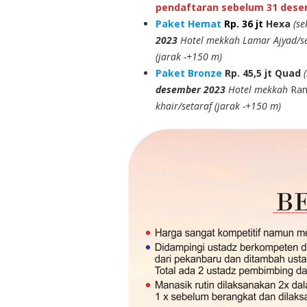
pendaftaran sebelum 31 dese
Paket Hemat
Rp. 36 jt
Hexa
(se
2023
Hotel mekkah Lamar Ajyad/set
(jarak -+150 m)
Paket Bronze
Rp. 45,5 jt
Quad
desember 2023
Hotel mekkah
Ram
khair/setaraf (jarak -+150 m)