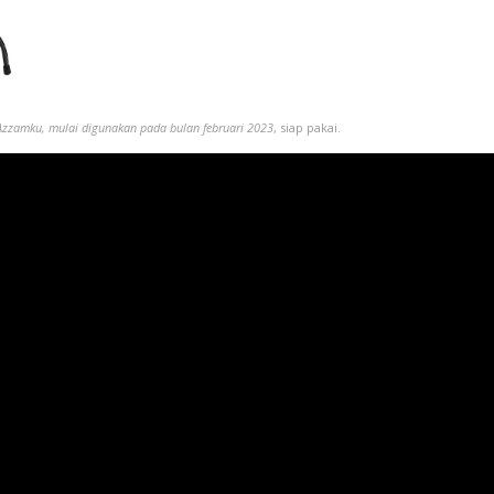
Azzamku, mulai digunakan pada bulan februari 2023
, siap pakai.