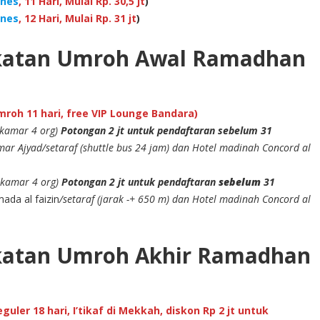
ines
, 11 Hari, Mulai Rp. 30,5 jt
)
ines
, 12 Hari, Mulai Rp. 31 jt
)
katan Umroh Awal Ramadhan
roh 11 hari, free VIP Lounge Bandara)
ekamar 4 org)
Potongan 2 jt untuk pendaftaran sebelum 31
ar Ajyad/setaraf (shuttle bus 24 jam) dan Hotel madinah Concord al
ekamar 4 org)
Potongan 2 jt untuk pendaftaran
sebelum
31
ada al faizin
/setaraf (jarak -+ 650 m) dan Hotel madinah Concord al
katan Umroh Akhir Ramadhan
uler 18 hari, I’tikaf di Mekkah, diskon Rp 2 jt untuk