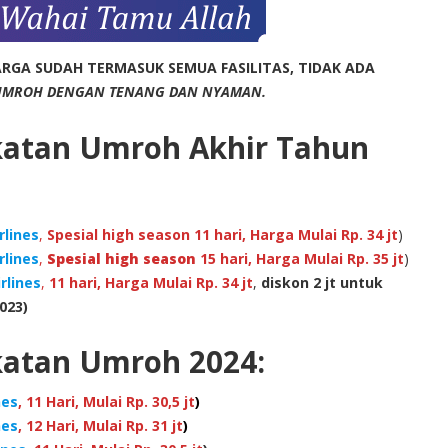
RGA SUDAH TERMASUK SEMUA FASILITAS, TIDAK ADA
UMROH DENGAN TENANG DAN NYAMAN.
katan Umroh Akhir Tahun
rlines
,
Spesial high season 11 hari, Harga Mulai Rp. 34 jt
)
rlines
,
Spesial high season
15 hari, Harga Mulai Rp. 35 jt
)
rlines
,
11 hari, Harga Mulai Rp. 34 jt
,
diskon 2 jt untuk
023)
katan Umroh 2024:
nes
, 11 Hari, Mulai Rp. 30,5 jt
)
nes
, 12 Hari, Mulai Rp. 31 jt
)