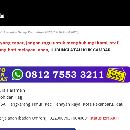
ah Azzamku Group Ramadhan 2023 (09-26 April 2023)
yang tepat, jangan ragu untuk menghubungi kami, staf
ng hati melayani anda
,
HUBUNGI ATAU KLIK GAMBAR
lia Haramain
oh dan Hajj
.5A, Tengkerang Timur, Kec. Tenayan Raya, Kota Pekanbaru, Riau
Perjalanan Ibadah Umroh) : 02200076316040001
status izin AKTIF