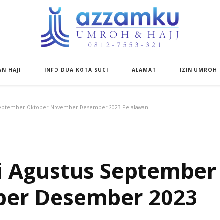
Azzamku Umroh d
UMROH LUXURY PEKANBARU
N HAJI
INFO DUA KOTA SUCI
ALAMAT
IZIN UMROH
 September Oktober November Desember 2023 Pelalawan
i Agustus September
er Desember 2023