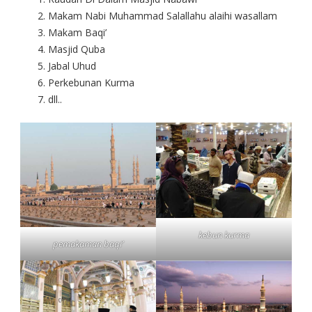
Makam Nabi Muhammad Salallahu alaihi wasallam
Makam Baqi’
Masjid Quba
Jabal Uhud
Perkebunan Kurma
dll..
kebun kurma
pemakaman baqi’