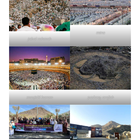
mina
jabal rahmah
masjidil haram
padang arafah