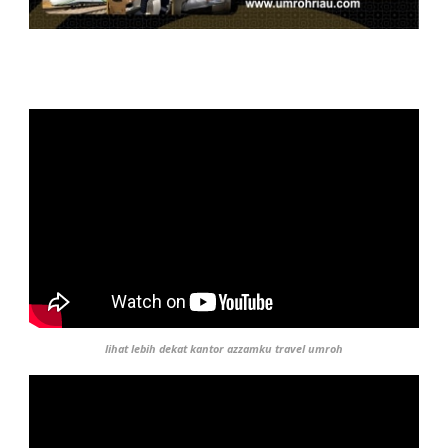
lihat lebih dekat kantor azzamku travel umroh