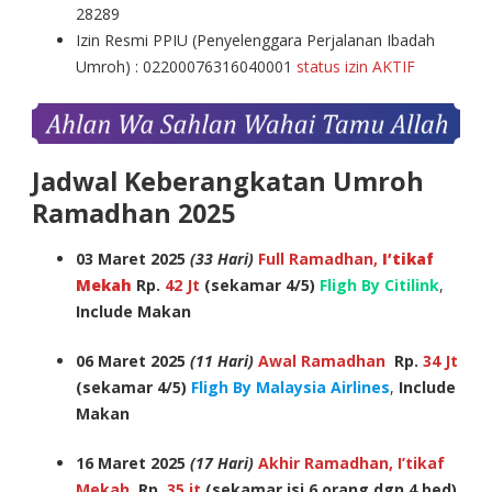
28289
Izin Resmi PPIU (Penyelenggara Perjalanan Ibadah
Umroh) : 02200076316040001
status izin AKTIF
Jadwal Keberangkatan Umroh
Ramadhan 2025
03 Maret 2025
(33 Hari)
Full Ramadhan,
I’tikaf
Mekah
Rp.
42 Jt
(sekamar 4/5)
Fligh By Citilink
,
Include Makan
06 Maret 2025
(11 Hari)
Awal Ramadhan
Rp.
34 Jt
(sekamar 4/5)
Fligh By Malaysia Airlines
,
Include
Makan
16 Maret 2025
(17 Hari)
Akhir Ramadhan, I’tikaf
Mekah
Rp.
35 jt
(sekamar isi 6 orang dgn 4 bed)