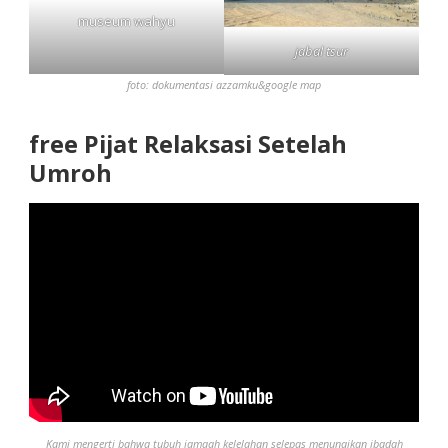
museum wahyu
jabal tsur
foto: dokumentasi azzamku&google map
free Pijat Relaksasi Setelah
Umroh
Kami mengerti bahwa tubuh jamaah kelelahan selepas menunaikan ibadah