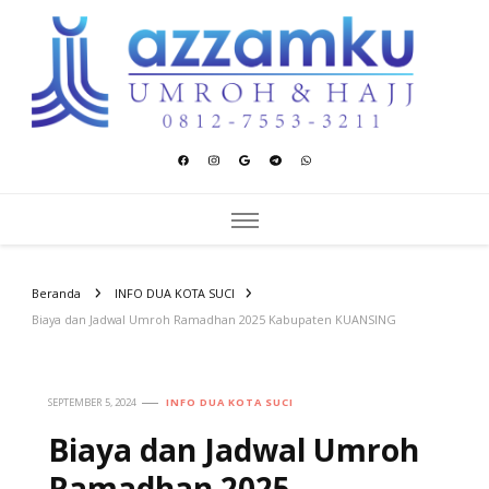
Azzamku Umroh dan Hajj
UMROH LUXURY PEKANBARU
Beranda
INFO DUA KOTA SUCI
Biaya dan Jadwal Umroh Ramadhan 2025 Kabupaten KUANSING
SEPTEMBER 5, 2024
INFO DUA KOTA SUCI
Biaya dan Jadwal Umroh
Ramadhan 2025