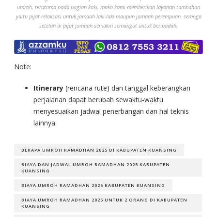
umroh, terutama pada bagian kaki, maka kami memberikan layanan tambahan
yaitu pijat relaksasi untuk jamaah laki-laki maupun jamaah perempuan, semoga
setelah di pijat jamaah semakin semangat untuk beribadah.
Note:
Itinerary
(rencana rute) dan tanggal keberangkan
perjalanan dapat berubah sewaktu-waktu
menyesuaikan jadwal penerbangan dan hal teknis
lainnya.
BERAPA UMROH RAMADHAN 2025 DI KABUPATEN KUANSING
BIAYA DAN JADWAL UMROH RAMADHAN 2025 KABUPATEN
KUANSING
BIAYA UMROH RAMADHAN 2025 KABUPATEN KUANSING
BIAYA UMROH RAMADHAN 2025 UNTUK 2 ORANG DI KABUPATEN
KUANSING