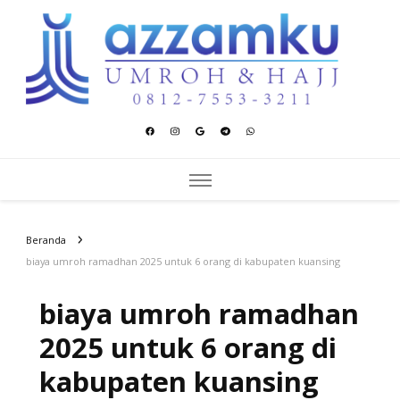
Azzamku Umroh dan Hajj
UMROH LUXURY PEKANBARU
Beranda
biaya umroh ramadhan 2025 untuk 6 orang di kabupaten kuansing
biaya umroh ramadhan
2025 untuk 6 orang di
kabupaten kuansing