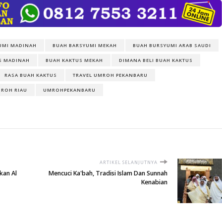
UMI MADINAH
BUAH BARSYUMI MEKAH
BUAH BURSYUMI ARAB SAUDI
S MADINAH
BUAH KAKTUS MEKAH
DIMANA BELI BUAH KAKTUS
RASA BUAH KAKTUS
TRAVEL UMROH PEKANBARU
ROH RIAU
UMROHPEKANBARU
ARTIKEL SELANJUTNYA
kan Al
Mencuci Ka'bah, Tradisi Islam Dan Sunnah
Kenabian