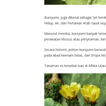
Bursyumi, juga dikenal sebagai “pir berduri” (التين الشوكي) atau “kaktus” (الصبَّار). Kementerian 
Hidup, Air, dan Pertanian Arab Saudi se
Menurut mereka, bursyumi banyak tersed
perawatan khusus atau penyiraman, berg
Secara historis, pohon bursyumi berasal
pada abad keenam belas, dari Eropa hing
Tanaman ini tersebar luas di Afrika Uta