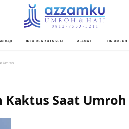
Azzamku Umroh d
UMROH LUXURY PEKANBARU
N HAJI
INFO DUA KOTA SUCI
ALAMAT
IZIN UMROH
aat Umroh
h Kaktus Saat Umroh