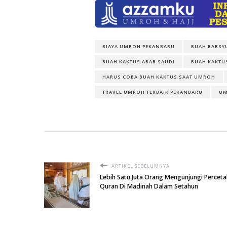
BIAYA UMROH PEKANBARU
BUAH BARSY
BUAH KAKTUS ARAB SAUDI
BUAH KAKTU
HARUS COBA BUAH KAKTUS SAAT UMROH
TRAVEL UMROH TERBAIK PEKANBARU
UM
ARTIKEL SEBELUMNYA
Lebih Satu Juta Orang Mengunjungi Perceta
Quran Di Madinah Dalam Setahun