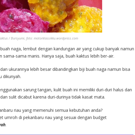
aktus / Bursyumi
,
foto: motorklassikku.wordpress.com
rti buah naga, lembut dengan kandungan air yang cukup banyak namun
 sama-sama manis. Hanya saja, buah kaktus lebih ber-air.
as dan ukurannya lebih besar dibandingkan biji buah naga namun bisa
lu dikunyah.
gunakan sarung tangan, kulit buah ini memiliki duri-duri halus dan
dan sulit dicabut karena duri-durinya tidak kasat mata.
kanbaru riau yang memenuhi semua kebutuhan anda?
et umroh di pekanbaru riau yang sesuai dengan budget
wah
.