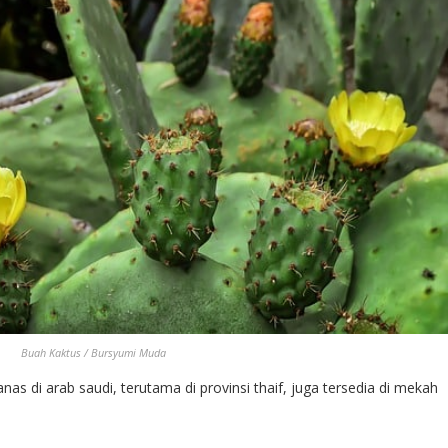
Buah Kaktus / Bursyumi Muda
as di arab saudi, terutama di provinsi thaif, juga tersedia di mekah