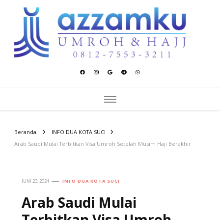
Azzamku Umroh dan Hajj
UMROH LUXURY PEKANBARU
Beranda
INFO DUA KOTA SUCI
Arab Saudi Mulai Terbitkan Visa Umroh Setelah Musim Haji Berakhir
JUNI 23, 2024
INFO DUA KOTA SUCI
Arab Saudi Mulai
Terbitkan Visa Umroh