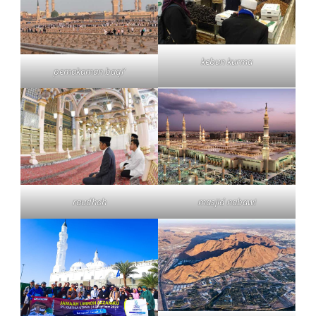
kebun kurma
pemakaman baqi’
raudhoh
masjid nabawi