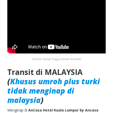
Fasilitas Ruang Tunggu Jamaah Azzamku
Transit di MALAYSIA
(
Khusus umroh plus turki
tidak menginap di
malaysia
)
Menginap di
AnCasa Hotel Kuala Lumpur by Ancasa