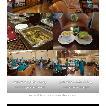
jamaah azzamku sedang
jamaah azzamku sedang
mendengarkan tausiah
menikmati hidangan
photo: dokumentasi azzamku&google map