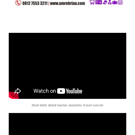
lihat lebih dekat kantor azzamku travel umroh