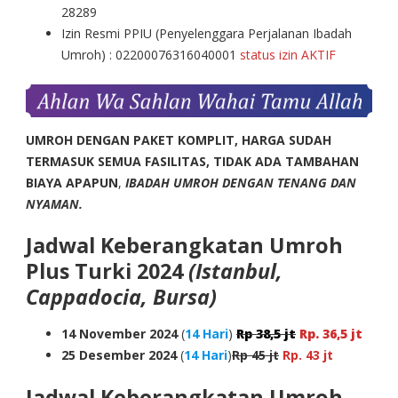
28289
Izin Resmi PPIU (Penyelenggara Perjalanan Ibadah
Umroh) : 02200076316040001
status izin AKTIF
UMROH DENGAN PAKET KOMPLIT, HARGA SUDAH
TERMASUK SEMUA FASILITAS, TIDAK ADA TAMBAHAN
BIAYA APAPUN
,
IBADAH UMROH DENGAN TENANG DAN
NYAMAN.
Jadwal Keberangkatan Umroh
Plus Turki 2024
(Istanbul,
Cappadocia, Bursa)
14 November 2024
(
14 Hari
)
Rp 38,5 jt
Rp. 36,5 jt
25 Desember 2024
(
14 Hari
)
Rp 45 jt
Rp. 43 jt
Jadwal Keberangkatan Umroh