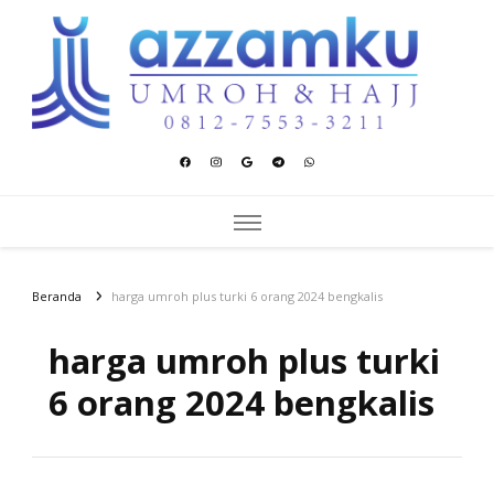
Azzamku Umroh dan Hajj
UMROH LUXURY PEKANBARU
Beranda
harga umroh plus turki 6 orang 2024 bengkalis
harga umroh plus turki
6 orang 2024 bengkalis