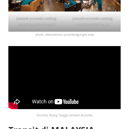
jamaah azzamku sedang
jamaah azzamku sedang
mendengarkan tausiah
menikmati hidangan
photo: dokumentasi azzamku&google map
Fasilitas Ruang Tunggu Jamaah Azzamku