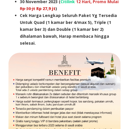
30
November 2023
(
Citilink
12 Har
i,
Promo Mulai
Rp 30 jt
Rp
27,9
jt
)
Cek Harga Lengkap Seluruh Paket Yg Tersedia
Untuk Quad (1 kamar ber 4/max 5), Triple (1
kamar ber 3) dan Double (1 kamar ber 2)
dihalaman bawah, Harap membaca hingga
selesai.