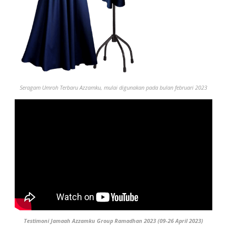
Seragam Umroh
Terbaru
Azzamku, mulai digunakan pada bulan februari 2023
Testimoni Jamaah Azzamku Group Ramadhan 2023 (09-26 April 2023)