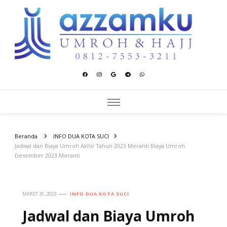
Azzamku Umroh dan Hajj
UMROH LUXURY PEKANBARU
Beranda
INFO DUA KOTA SUCI
Jadwal dan Biaya Umroh Akhir Tahun 2023 Meranti Biaya Umroh
Desember 2023 Meranti
MARET 31, 2023
INFO DUA KOTA SUCI
Jadwal dan Biaya Umroh