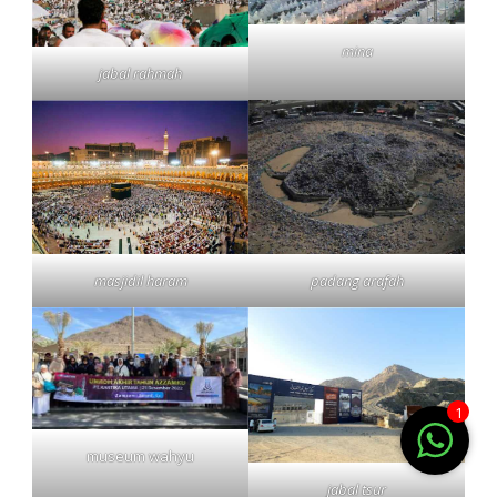
mina
jabal rahmah
masjidil haram
padang arafah
1
museum wahyu
jabal tsur