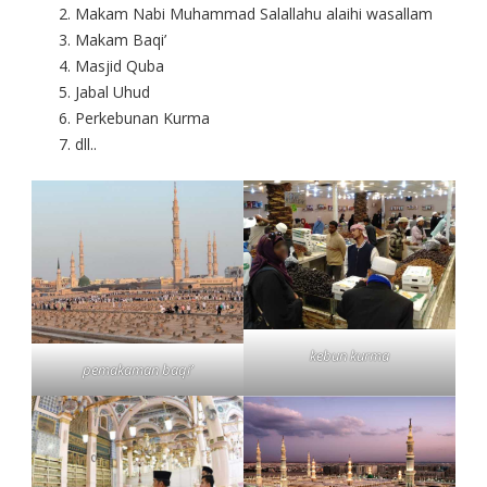
Makam Nabi Muhammad Salallahu alaihi wasallam
Makam Baqi’
Masjid Quba
Jabal Uhud
Perkebunan Kurma
dll..
kebun kurma
pemakaman baqi’