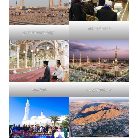
kebun kurma
pemakaman baqi’
raudhoh
masjid nabawi