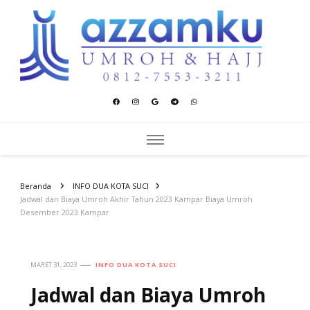
Azzamku Umroh dan Hajj
UMROH LUXURY PEKANBARU
Beranda
INFO DUA KOTA SUCI
Jadwal dan Biaya Umroh Akhir Tahun 2023 Kampar Biaya Umroh
Desember 2023 Kampar
MARET 31, 2023
INFO DUA KOTA SUCI
Jadwal dan Biaya Umroh