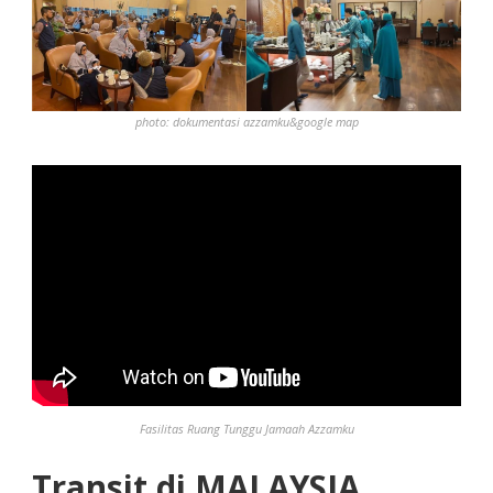
photo: dokumentasi azzamku&google map
Fasilitas Ruang Tunggu Jamaah Azzamku
Transit di MALAYSIA