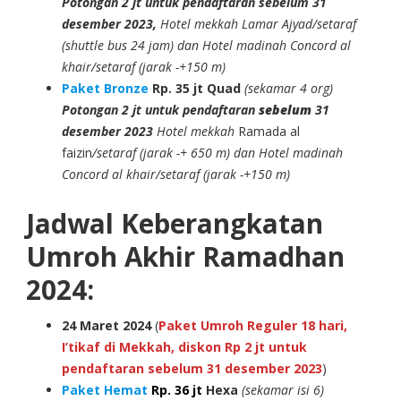
Potongan 2 jt untuk pendaftaran sebelum 31
desember 2023,
Hotel mekkah Lamar Ajyad/setaraf
(shuttle bus 24 jam) dan Hotel madinah Concord al
khair/setaraf (jarak -+150 m)
Paket Bronze
Rp. 35 jt
Quad
(sekamar 4 org)
Potongan 2 jt untuk pendaftaran
sebelum
31
desember 2023
Hotel mekkah
Ramada al
faizin
/setaraf (jarak -+ 650 m) dan Hotel madinah
Concord al khair/setaraf (jarak -+150 m)
Jadwal Keberangkatan
Umroh Akhir Ramadhan
2024:
24 Maret 2024
(
Paket Umroh Reguler 18 hari,
I’tikaf di Mekkah, diskon Rp 2 jt untuk
pendaftaran sebelum 31 desember 2023
)
Paket Hemat
Rp. 36 jt
Hexa
(sekamar isi 6)