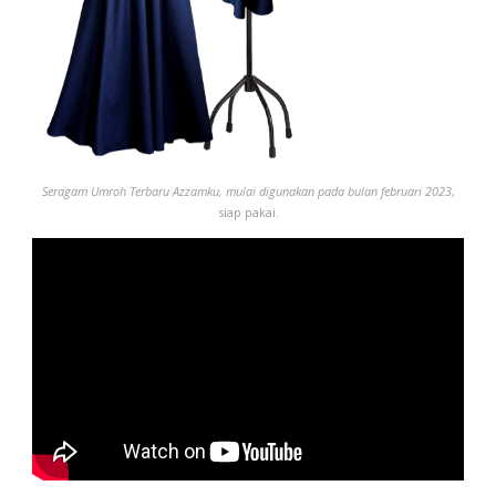
Seragam Umroh
Terbaru
Azzamku, mulai digunakan pada bulan februari 2023
,
siap pakai.