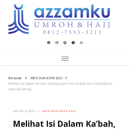
Azzamku Umroh dan Hajj
UMROH LUXURY PEKANBARU
Beranda
INFO DUA KOTA SUCI
Melihat Isi Dalam Ka’bah, Diantaranya Pintu Ka’bah Dari Emas Murni
Seberat 280 kg.
JANUARI 25, 2023
INFO DUA KOTA SUCI
Melihat Isi Dalam Ka’bah,