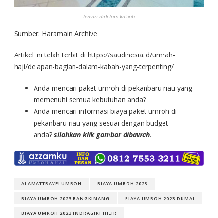
lemari didalam ka’bah
Sumber: Haramain Archive
Artikel ini telah terbit di
https://saudinesia.id/umrah-
haji/delapan-bagian-dalam-kabah-yang-terpenting/
Anda mencari paket umroh di pekanbaru riau yang
memenuhi semua kebutuhan anda?
Anda mencari informasi biaya paket umroh di
pekanbaru riau yang sesuai dengan budget
anda?
silahkan klik gambar dibawah
.
ALAMATTRAVELUMROH
BIAYA UMROH 2023
BIAYA UMROH 2023 BANGKINANG
BIAYA UMROH 2023 DUMAI
BIAYA UMROH 2023 INDRAGIRI HILIR