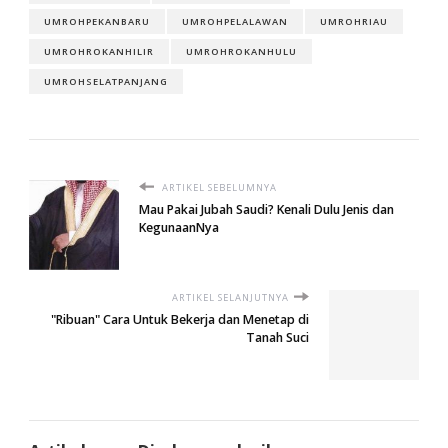
UMROHPEKANBARU
UMROHPELALAWAN
UMROHRIAU
UMROHROKANHILIR
UMROHROKANHULU
UMROHSELATPANJANG
ARTIKEL SEBELUMNYA
Mau Pakai Jubah Saudi? Kenali Dulu Jenis dan
KegunaanNya
ARTIKEL SELANJUTNYA
"Ribuan" Cara Untuk Bekerja dan Menetap di
Tanah Suci