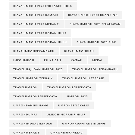
BIAYA UMROH 2023 INDRAGIRI HULU
BIAYA UMROH 2023 KAMPAR
BIAYA UMROH 2023 KUANSING
BIAYA UMROH 2023 MERANTI
BIAYA UMROH 2023 PELALAWAN
BIAYA UMROH 2023 ROKAN HILIR
BIAYA UMROH 2023 ROKAN HULU
BIAYA UMROH 2023 SIAK
BIAYAUMROHPEKANBARU
BIAYAUMROHRIAU
INFOUMROH
ISI KA'BAH
KA'BAH
MEKAH
TRAVEL HAJI DAN UMROH 2023
TRAVEL UMROH PEKANBARU
TRAVEL UMROH TERBAIK
TRAVEL UMROHH TERBAIK
TRAVELUMROH
TRAVELUMROHTERPERCATA
TRAVELUMROHTERPERCAYA
UMROH 2023
UMROHBANGKINANG
UMROHBENGKALIS
UMROHDUMAI
UMROHINDRAGIRIHILIR
UMROHINDRAGIRIHULU
UMROHKUANTANSINGINGI
UMROHMERANTI
UMROHMURAHRIAU