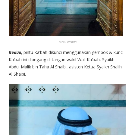
pintu ka’bah
Kedua
, pintu Ka’bah dikunci menggunakan gembok & kunci
Ka’bah ini dipegang di tangan wakil Wali Ka’bah, Syaikh
Abdul Malik bin Taha Al Shaibi, asisten Ketua Syaikh Shalih
Al Shaibi.