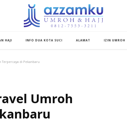
Azzamku Umroh d
UMROH LUXURY PEKANBARU
N HAJI
INFO DUA KOTA SUCI
ALAMAT
IZIN UMROH
h Terpercaya di Pekanbaru
Travel Umroh
ekanbaru