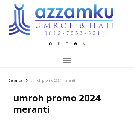
Azzamku Umroh dan Hajj
UMROH LUXURY PEKANBARU
Beranda
umroh promo 2024 meranti
umroh promo 2024
meranti