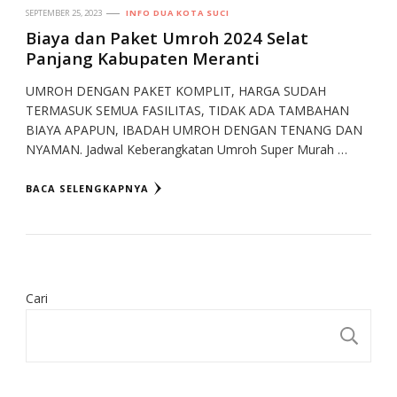
SEPTEMBER 25, 2023
INFO DUA KOTA SUCI
Biaya dan Paket Umroh 2024 Selat
Panjang Kabupaten Meranti
UMROH DENGAN PAKET KOMPLIT, HARGA SUDAH
TERMASUK SEMUA FASILITAS, TIDAK ADA TAMBAHAN
BIAYA APAPUN, IBADAH UMROH DENGAN TENANG DAN
NYAMAN. Jadwal Keberangkatan Umroh Super Murah …
BACA SELENGKAPNYA
Cari
CA