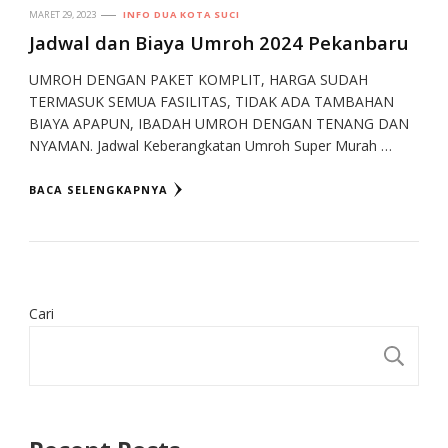
MARET 29, 2023
INFO DUA KOTA SUCI
Jadwal dan Biaya Umroh 2024 Pekanbaru
UMROH DENGAN PAKET KOMPLIT, HARGA SUDAH
TERMASUK SEMUA FASILITAS, TIDAK ADA TAMBAHAN
BIAYA APAPUN, IBADAH UMROH DENGAN TENANG DAN
NYAMAN. Jadwal Keberangkatan Umroh Super Murah …
BACA SELENGKAPNYA
Cari
CA