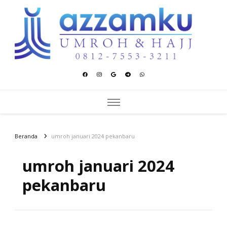
Azzamku Umroh dan Hajj
UMROH LUXURY PEKANBARU
Beranda
umroh januari 2024 pekanbaru
umroh januari 2024
pekanbaru