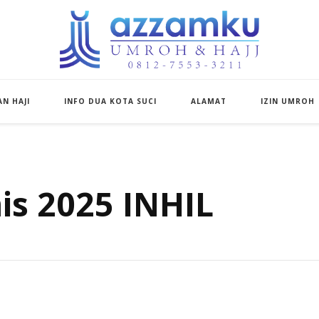
Azzamku Umroh d
UMROH LUXURY PEKANBARU
N HAJI
INFO DUA KOTA SUCI
ALAMAT
IZIN UMROH
s 2025 INHIL