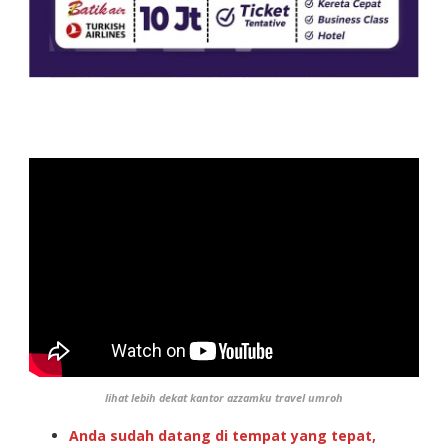
lihat lebih dekat kantor azzamku travel umroh
Anda sudah datang di tempat yang tepat,