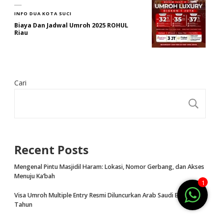
INFO DUA KOTA SUCI
Biaya Dan Jadwal Umroh 2025 ROHUL
Riau
Cari
CA
Recent Posts
Mengenal Pintu Masjidil Haram: Lokasi, Nomor Gerbang, dan Akses
Menuju Ka’bah
1
Visa Umroh Multiple Entry Resmi Diluncurkan Arab Saudi Berlaku 1
Tahun