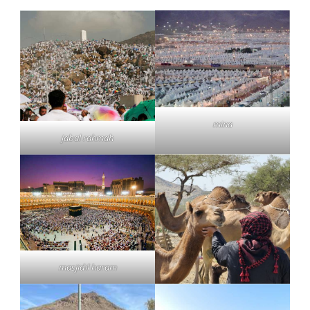
mina
jabal rahmah
masjidil haram