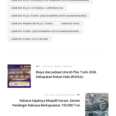
UMROH PLUS CAPPADOCIA KAMPAR KOTA BANGKINANG
UMROH PLUS ISTANBUL CAPPADOCIA
UMROH PLUS TURKI 2026 KAMPAR KOTA BANGKINANG
UMROH PREMIUM PLUS TURKI
UMROH RIAU
UMROH TURKI 2026 KAMPAR KOTA BANGKINANG
UMROH TURKI VISA RESMI
ARTIKEL SEBELUMNYA
Biaya dan Jadwal Umroh Plus Turki 2026
Kabupaten Rokan Hulu (ROHUL)
ARTIKEL SELANJUTNYA
Rahasia Sejuknya Masjidil Haram, Sistem
Pendingin Raksasa Berkapasitas 155.000 Ton