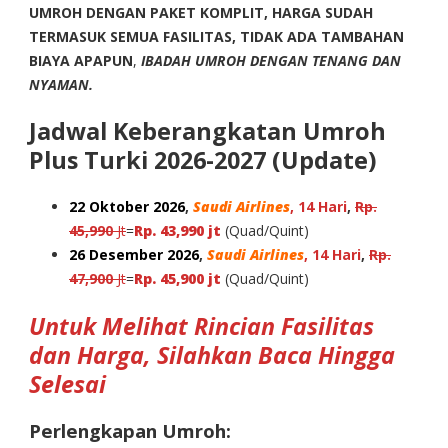
UMROH DENGAN PAKET KOMPLIT, HARGA SUDAH
TERMASUK SEMUA FASILITAS, TIDAK ADA TAMBAHAN
BIAYA APAPUN
,
IBADAH UMROH DENGAN TENANG DAN
NYAMAN.
Jadwal Keberangkatan Umroh
Plus Turki 2026-2027 (Update)
22 Oktober 2026
,
Saudi Airlines
, 14 Hari
,
Rp.
45,990
Jt
=
Rp. 43,990 jt
(Quad/Quint)
26 Desember 2026
,
Saudi Airlines
, 14 Hari
,
Rp.
47,900
Jt
=
Rp. 45,900 jt
(Quad/Quint)
Untuk Melihat Rincian Fasilitas
dan Harga, Silahkan Baca Hingga
Selesai
Perlengkapan Umroh: