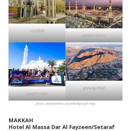
raudhoh
masjid nabawi
gunung uhud
masjid quba
photo: dokumentasi azzamku&google map
MAKKAH
Hotel Al Massa Dar Al Fayzeen/Setaraf