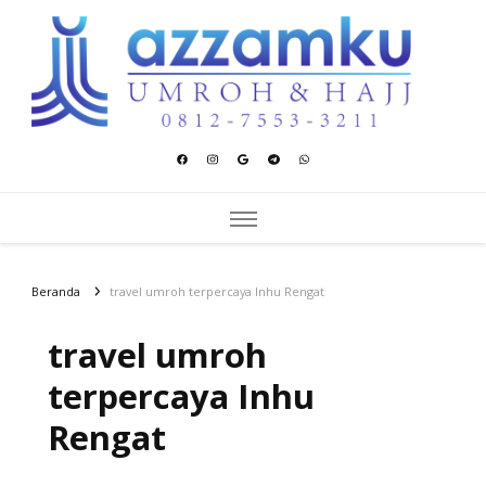
Azzamku Umroh dan Hajj
UMROH LUXURY PEKANBARU
Beranda
travel umroh terpercaya Inhu Rengat
travel umroh
terpercaya Inhu
Rengat