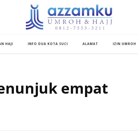
Azzamku Umroh d
UMROH LUXURY PEKANBARU
N HAJI
INFO DUA KOTA SUCI
ALAMAT
IZIN UMROH
enunjuk empat