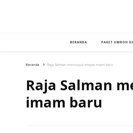
BERANDA
PAKET UMROH DA
Beranda
Raja Salman menunjuk empat imam baru
Raja Salman m
imam baru