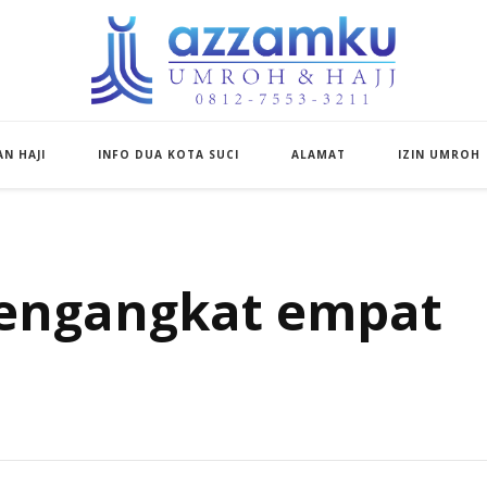
Azzamku Umroh d
UMROH LUXURY PEKANBARU
N HAJI
INFO DUA KOTA SUCI
ALAMAT
IZIN UMROH
engangkat empat