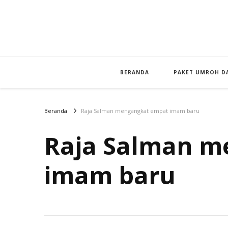
BERANDA
PAKET UMROH DA
Beranda
Raja Salman mengangkat empat imam baru
Raja Salman m
imam baru