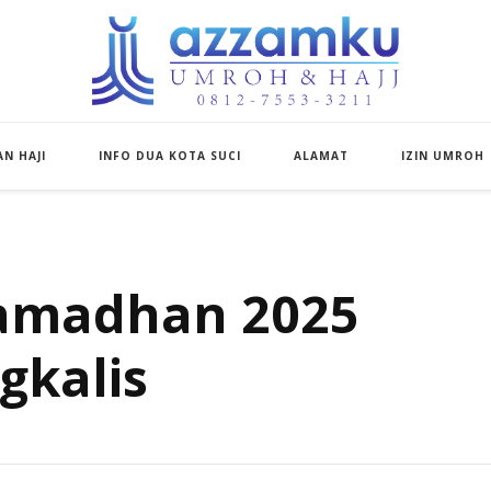
Azzamku Umroh d
UMROH LUXURY PEKANBARU
N HAJI
INFO DUA KOTA SUCI
ALAMAT
IZIN UMROH
amadhan 2025
gkalis