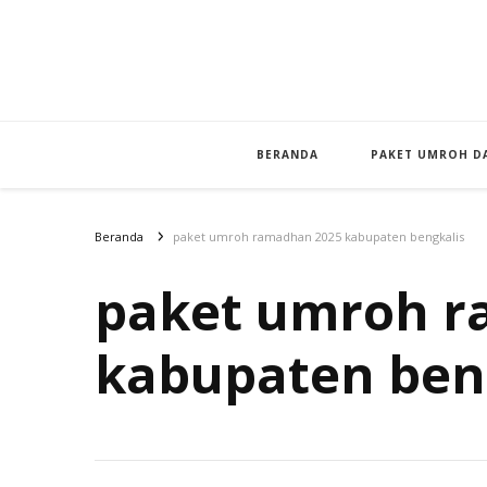
BERANDA
PAKET UMROH DA
Beranda
paket umroh ramadhan 2025 kabupaten bengkalis
paket umroh r
kabupaten ben