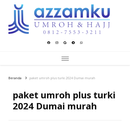
Azzamku Umroh dan Hajj
UMROH LUXURY PEKANBARU
Beranda
paket umroh plus turki 2024 Dumai murah
paket umroh plus turki
2024 Dumai murah