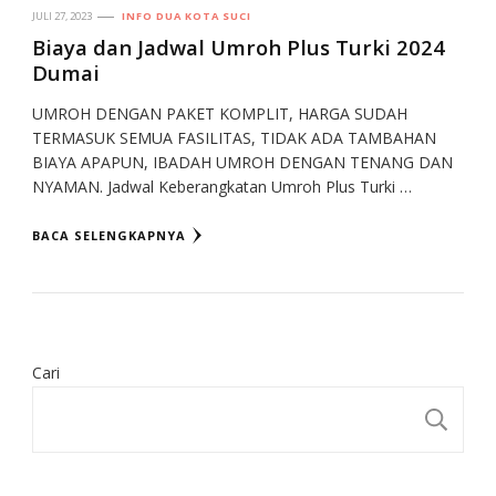
JULI 27, 2023
INFO DUA KOTA SUCI
Biaya dan Jadwal Umroh Plus Turki 2024
Dumai
UMROH DENGAN PAKET KOMPLIT, HARGA SUDAH
TERMASUK SEMUA FASILITAS, TIDAK ADA TAMBAHAN
BIAYA APAPUN, IBADAH UMROH DENGAN TENANG DAN
NYAMAN. Jadwal Keberangkatan Umroh Plus Turki …
BACA SELENGKAPNYA
Cari
CA