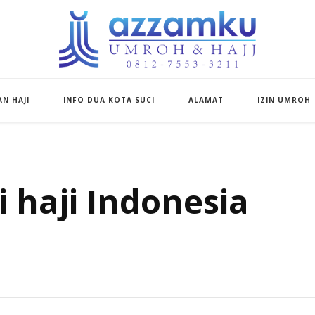
Azzamku Umroh d
UMROH LUXURY PEKANBARU
N HAJI
INFO DUA KOTA SUCI
ALAMAT
IZIN UMROH
 haji Indonesia