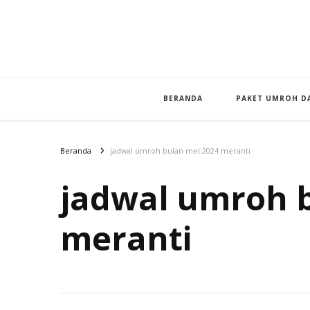
BERANDA
PAKET UMROH DA
Beranda
jadwal umroh bulan mei 2024 meranti
jadwal umroh 
meranti