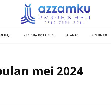
Azzamku Umroh d
UMROH LUXURY PEKANBARU
N HAJI
INFO DUA KOTA SUCI
ALAMAT
IZIN UMROH
bulan mei 2024