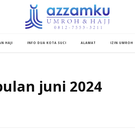
Azzamku Umroh d
UMROH LUXURY PEKANBARU
N HAJI
INFO DUA KOTA SUCI
ALAMAT
IZIN UMROH
ulan juni 2024