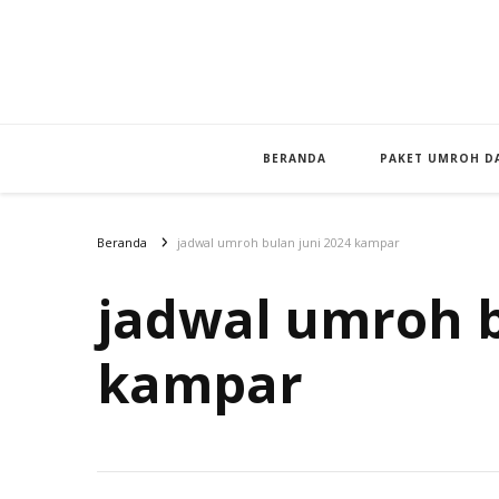
BERANDA
PAKET UMROH DA
Beranda
jadwal umroh bulan juni 2024 kampar
jadwal umroh b
kampar