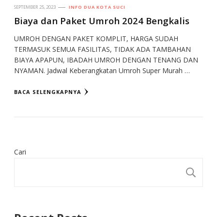
SEPTEMBER 25, 2023
INFO DUA KOTA SUCI
Biaya dan Paket Umroh 2024 Bengkalis
UMROH DENGAN PAKET KOMPLIT, HARGA SUDAH
TERMASUK SEMUA FASILITAS, TIDAK ADA TAMBAHAN
BIAYA APAPUN, IBADAH UMROH DENGAN TENANG DAN
NYAMAN. Jadwal Keberangkatan Umroh Super Murah …
BACA SELENGKAPNYA
Cari
CA