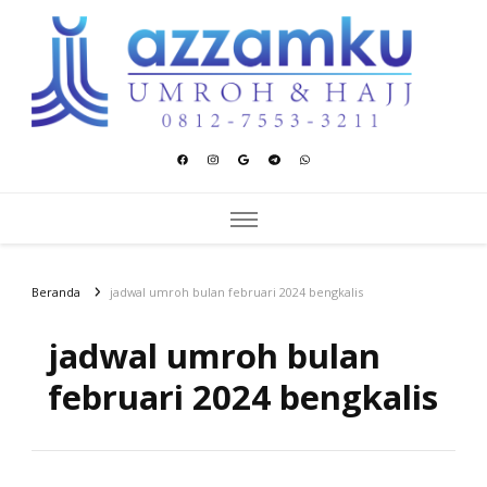
Azzamku Umroh dan Hajj
UMROH LUXURY PEKANBARU
Beranda
jadwal umroh bulan februari 2024 bengkalis
jadwal umroh bulan
februari 2024 bengkalis