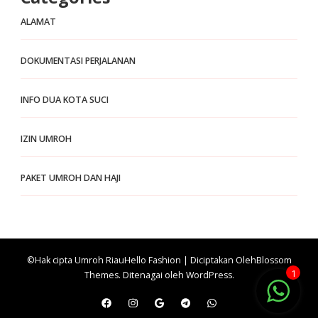
ALAMAT
DOKUMENTASI PERJALANAN
INFO DUA KOTA SUCI
IZIN UMROH
PAKET UMROH DAN HAJI
©Hak cipta Umroh Riau
Hello Fashion | Diciptakan Oleh
Blossom
1
Themes
. Ditenagai oleh
WordPress
.