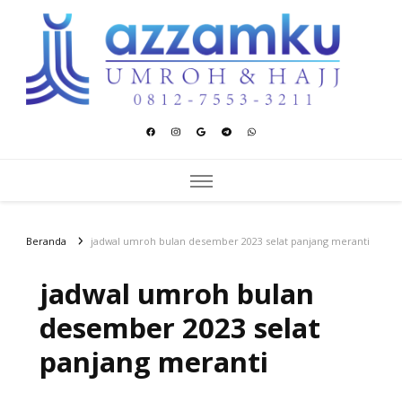
Azzamku Umroh dan Hajj
UMROH LUXURY PEKANBARU
Beranda
jadwal umroh bulan desember 2023 selat panjang meranti
jadwal umroh bulan
desember 2023 selat
panjang meranti