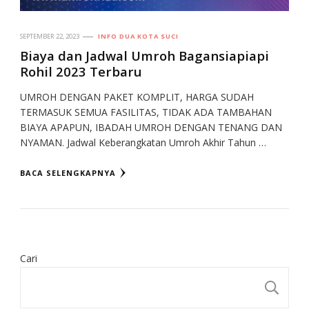
SEPTEMBER 22, 2023
INFO DUA KOTA SUCI
Biaya dan Jadwal Umroh Bagansiapiapi
Rohil 2023 Terbaru
UMROH DENGAN PAKET KOMPLIT, HARGA SUDAH
TERMASUK SEMUA FASILITAS, TIDAK ADA TAMBAHAN
BIAYA APAPUN, IBADAH UMROH DENGAN TENANG DAN
NYAMAN. Jadwal Keberangkatan Umroh Akhir Tahun …
BACA SELENGKAPNYA
Cari
CA