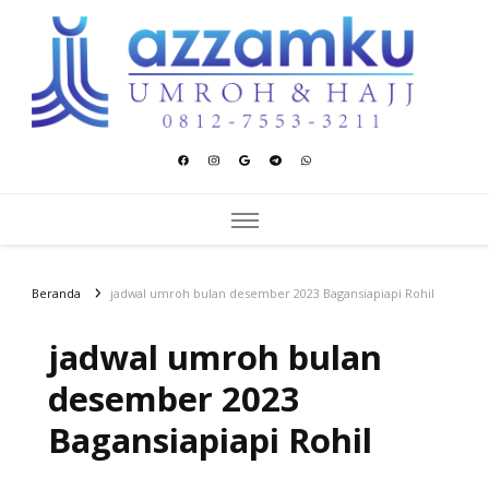
Azzamku Umroh dan Hajj
UMROH LUXURY PEKANBARU
Beranda
jadwal umroh bulan desember 2023 Bagansiapiapi Rohil
jadwal umroh bulan
desember 2023
Bagansiapiapi Rohil