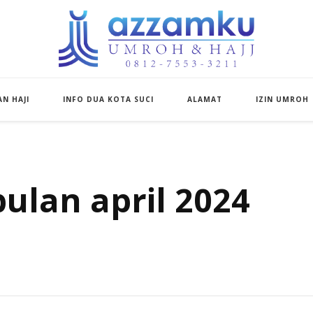
Azzamku Umroh d
UMROH LUXURY PEKANBARU
N HAJI
INFO DUA KOTA SUCI
ALAMAT
IZIN UMROH
ulan april 2024