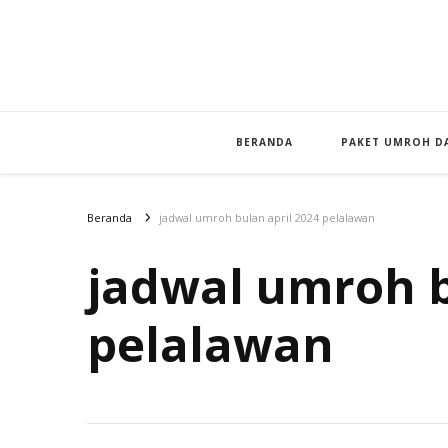
BERANDA
PAKET UMROH DA
Beranda
jadwal umroh bulan april 2024 pelalawan
jadwal umroh b
pelalawan