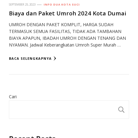
SEPTEMBER 25, 2023
INFO DUA KOTA SUCI
Biaya dan Paket Umroh 2024 Kota Dumai
UMROH DENGAN PAKET KOMPLIT, HARGA SUDAH
TERMASUK SEMUA FASILITAS, TIDAK ADA TAMBAHAN
BIAYA APAPUN, IBADAH UMROH DENGAN TENANG DAN
NYAMAN. Jadwal Keberangkatan Umroh Super Murah …
BACA SELENGKAPNYA
Cari
CA