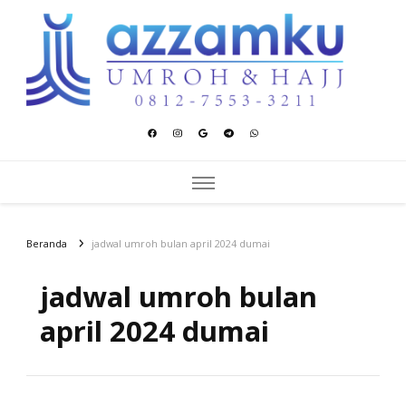
Azzamku Umroh dan Hajj
UMROH LUXURY PEKANBARU
Beranda
jadwal umroh bulan april 2024 dumai
jadwal umroh bulan
april 2024 dumai