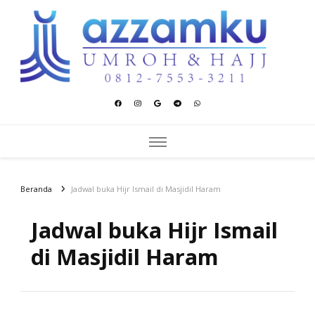
Azzamku Umroh dan Hajj
UMROH LUXURY PEKANBARU
Beranda
Jadwal buka Hijr Ismail di Masjidil Haram
Jadwal buka Hijr Ismail
di Masjidil Haram