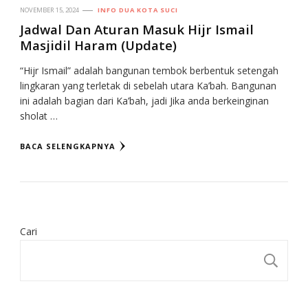
NOVEMBER 15, 2024
INFO DUA KOTA SUCI
Jadwal Dan Aturan Masuk Hijr Ismail
Masjidil Haram (Update)
“Hijr Ismail” adalah bangunan tembok berbentuk setengah
lingkaran yang terletak di sebelah utara Ka’bah. Bangunan
ini adalah bagian dari Ka’bah, jadi Jika anda berkeinginan
sholat …
BACA SELENGKAPNYA
Cari
CA