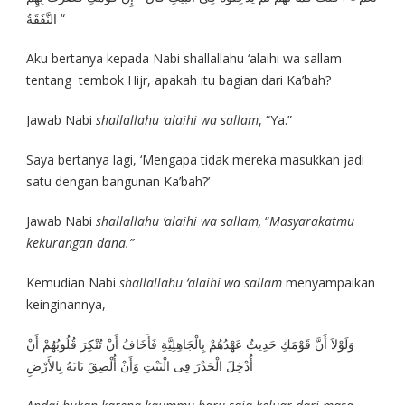
النَّفَقَةُ “
Aku bertanya kepada Nabi shallallahu ‘alaihi wa sallam
tentang tembok Hijr, apakah itu bagian dari Ka’bah?
Jawab Nabi
shallallahu ‘alaihi wa sallam
, “Ya.”
Saya bertanya lagi, ‘Mengapa tidak mereka masukkan jadi
satu dengan bangunan Ka’bah?’
Jawab Nabi
shallallahu ‘alaihi wa sallam,
“
Masyarakatmu
kekurangan dana.”
Kemudian Nabi
shallallahu ‘alaihi wa sallam
menyampaikan
keinginannya,
وَلَوْلاَ أَنَّ قَوْمَكِ حَدِيثٌ عَهْدُهُمْ بِالْجَاهِلِيَّةِ فَأَخَافُ أَنْ تُنْكِرَ قُلُوبُهُمْ أَنْ
أُدْخِلَ الْجَدْرَ فِى الْبَيْتِ وَأَنْ أُلْصِقَ بَابَهُ بِالأَرْضِ