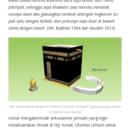
Andai bukan karena kaummu baru saja keluar dari masa
Jahiliyah, sehingga saya khawatir jiwa mereka menolak,
niscaya akan aku gabungkan tembok setengah lingkaran itu
jadi satu dengan ka’bah, dan pintunya saya buat di bawah
sama dengan tanah.
(HR. Bukhari 1584 dan Muslim 3313).
Hijr Ismail adalah bangunan tembok berbentuk setengah lingkaran yang terletak
di sebelah utara Ka’bah
Untuk mengakomodir antusiasme jemaah yang ingin
melaksanakan Sholat di Hijr Ismail, Otoritas Umum untuk